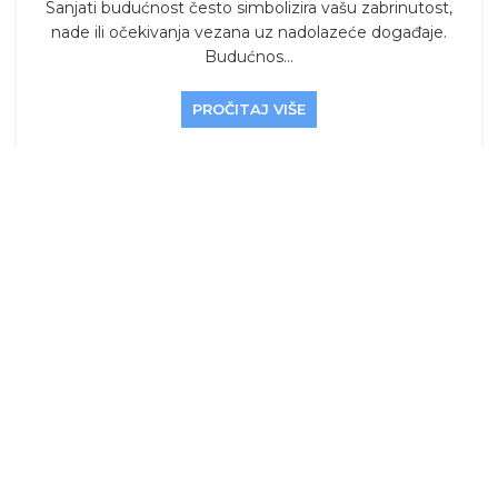
Sanjati budućnost često simbolizira vašu zabrinutost,
nade ili očekivanja vezana uz nadolazeće događaje.
Budućnos...
PROČITAJ VIŠE
Sanjati bubreg