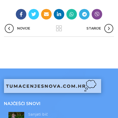
NOVIJE
STARIJE
NAJČEŠĆI SNOVI
Sanjati bič