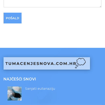
NAJČEŠĆI SNOVI
Sanjati eutanaziju