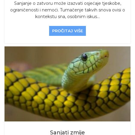
Sanjanje o zatvoru može izazvati osjećaje tjeskobe,
ograničenosti i nemoći. Tumačenje takvih snova ovisi o
kontekstu sna, osobnim iskus...
PROČITAJ VIŠE
Sanjati zmije