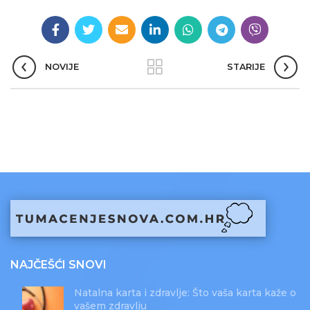
NOVIJE
STARIJE
NAJČEŠĆI SNOVI
Natalna karta i zdravlje: Što vaša karta kaže o
vašem zdravlju