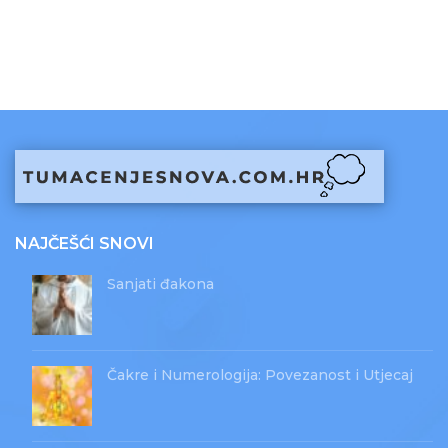
NAJČEŠĆI SNOVI
Sanjati đakona
Čakre i Numerologija: Povezanost i Utjecaj