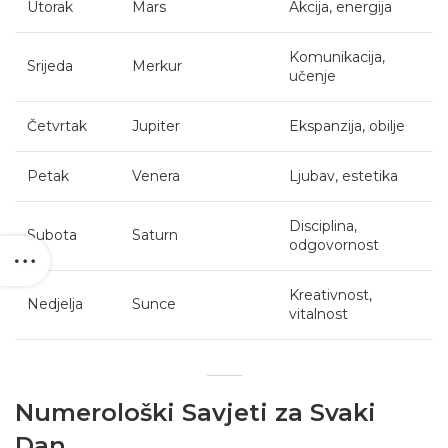
Utorak
Mars
Akcija, energija
Komunikacija,
Srijeda
Merkur
učenje
Četvrtak
Jupiter
Ekspanzija, obilje
Petak
Venera
Ljubav, estetika
Disciplina,
Subota
Saturn
odgovornost
Kreativnost,
Nedjelja
Sunce
vitalnost
Numerološki Savjeti za Svaki
Dan