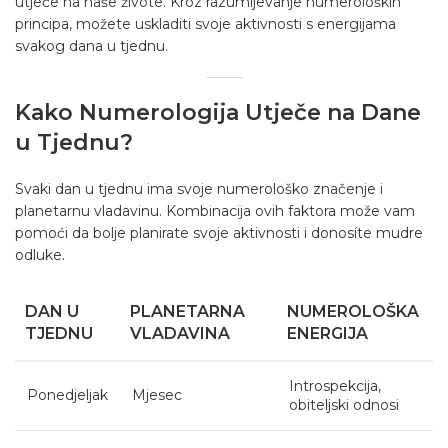
utječe na naše živote. Kroz razumijevanje numeroloških
principa, možete uskladiti svoje aktivnosti s energijama
svakog dana u tjednu.
Kako Numerologija Utječe na Dane
u Tjednu?
Svaki dan u tjednu ima svoje numerološko značenje i
planetarnu vladavinu. Kombinacija ovih faktora može vam
pomoći da bolje planirate svoje aktivnosti i donosíte mudre
odluke.
DAN U
PLANETARNA
NUMEROLOŠKA
TJEDNU
VLADAVINA
ENERGIJA
Introspekcija,
Ponedjeljak
Mjesec
obiteljski odnosi