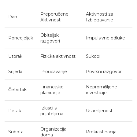
Preporučene
Aktivnosti za
Dan
Aktivnosti
Izbjegavanje
Obiteljski
Ponedjeljak
Impulsivne odluke
razgovori
Utorak
Fizička aktivnost
Sukobi
Srijeda
Proučavanje
Površni razgovori
Financijsko
Nepromišljene
Četvrtak
planiranje
investicije
Izlasci s
Petak
Usamljenost
prijateljima
Organizacija
Subota
Prokrastinacija
doma