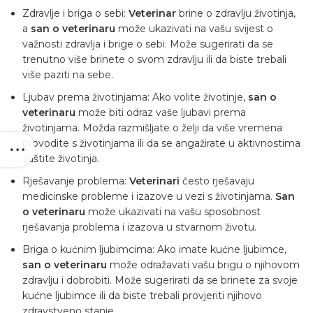
Zdravlje i briga o sebi:
Veterinar
brine o zdravlju životinja,
a
san o veterinaru
može ukazivati ​​na vašu svijest o
važnosti zdravlja i brige o sebi. Može sugerirati da se
trenutno više brinete o svom zdravlju ili da biste trebali
više paziti na sebe.
Ljubav prema životinjama: Ako volite životinje,
san o
veterinaru
može biti odraz vaše ljubavi prema
životinjama. Možda razmišljate o želji da više vremena
provodite s životinjama ili da se angažirate u aktivnostima
zaštite životinja.
Rješavanje problema:
Veterinari
često rješavaju
medicinske probleme i izazove u vezi s životinjama.
San
o veterinaru
može ukazivati ​​na vašu sposobnost
rješavanja problema i izazova u stvarnom životu.
Briga o kućnim ljubimcima: Ako imate
kućne ljubimce
,
san o veterinaru
može odražavati vašu brigu o njihovom
zdravlju i dobrobiti. Može sugerirati da se brinete za svoje
kućne ljubimce ili da biste trebali provjeriti njihovo
zdravstveno stanje.