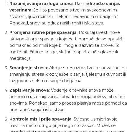
Razumijevanje razloga snova
: Razmisli
zašto sanjaš
veterinara
. Je li to povezano s tvojim svakodnevnim
životom, ljubimcima ili nekom nedavnom situacijom?
Ponekad, snovi su odraz naših misli i iskustava.
Promjena rutine prije spavanja
: Pokušaj uvesti nove
aktivnosti prije spavanja koje će ti pomoći da se opustiš i
odmakneš od misli koje bi mogle izazvati te snove. To
može biti čitanje knjige, slušanje opuštajuće glazbe ili
meditacija.
Smanjenje stresa
: Ako je stres uzrok tvojih snova, radi na
smanjenju stresa kroz vježbe disanja, tjelesnu aktivnost ili
razgovor s nekim o svojim brigama.
Zapisivanje snova
: Vođenje dnevnika snova može
pomoći u razumijevanju i obradi emocija povezanih s tim
snovima. Ponekad, samo proces pisanja može pomoći da
prestaneš sanjati istu stvar.
Kontrola misli prije spavanja
: Svjesno usmjeri svoje
misli na nešto drugo prije nego što zaspiš. Možeš se