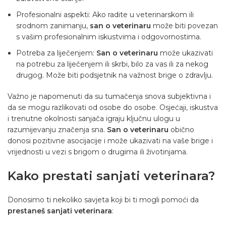
Profesionalni aspekti: Ako radite u veterinarskom ili
srodnom zanimanju,
san o veterinaru
može biti povezan
s vašim profesionalnim iskustvima i odgovornostima.
Potreba za liječenjem:
San o veterinaru
može ukazivati ​​
na potrebu za liječenjem ili skrbi, bilo za vas ili za nekog
drugog. Može biti podsjetnik na važnost brige o zdravlju.
Važno je napomenuti da su tumačenja snova subjektivna i
da se mogu razlikovati od osobe do osobe. Osjećaji, iskustva
i trenutne okolnosti sanjača igraju ključnu ulogu u
razumijevanju značenja sna.
San o veterinaru
obično
donosi pozitivne asocijacije i može ukazivati ​​na vaše brige i
vrijednosti u vezi s brigom o drugima ili životinjama.
Kako prestati sanjati veterinara?
Donosimo ti nekoliko savjeta koji bi ti mogli pomoći da
prestaneš sanjati veterinara
: