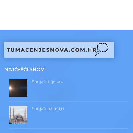
NAJČEŠĆI SNOVI
Sanjati bljesak
Sanjati džamiju