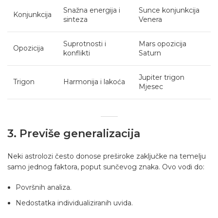
Snažna energija i
Sunce konjunkcija
Konjunkcija
sinteza
Venera
Suprotnosti i
Mars opozicija
Opozicija
konflikti
Saturn
Jupiter trigon
Trigon
Harmonija i lakoća
Mjesec
3. Previše generalizacija
Neki astrolozi često donose preširoke zaključke na temelju
samo jednog faktora, poput sunčevog znaka. Ovo vodi do:
Površnih analiza.
Nedostatka individualiziranih uvida.