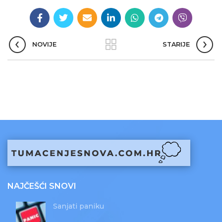
NOVIJE
STARIJE
NAJČEŠĆI SNOVI
Sanjati paniku