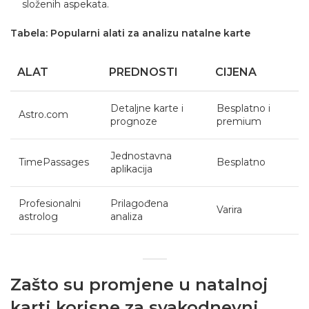
složenih aspekata.
Tabela: Popularni alati za analizu natalne karte
ALAT
PREDNOSTI
CIJENA
Detaljne karte i
Besplatno i
Astro.com
prognoze
premium
Jednostavna
TimePassages
Besplatno
aplikacija
Profesionalni
Prilagođena
Varira
astrolog
analiza
Zašto su promjene u natalnoj
karti korisne za svakodnevni