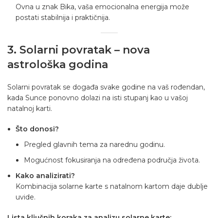
Ovna u znak Bika, vaša emocionalna energija može
postati stabilnija i praktičnija.
3. Solarni povratak – nova
astrološka godina
Solarni povratak se događa svake godine na vaš rođendan,
kada Sunce ponovno dolazi na isti stupanj kao u vašoj
natalnoj karti.
Što donosi?
Pregled glavnih tema za narednu godinu.
Mogućnost fokusiranja na određena područja života.
Kako analizirati?
Kombinacija solarne karte s natalnom kartom daje dublje
uvide.
Lista ključnih koraka za analizu solarne karte: