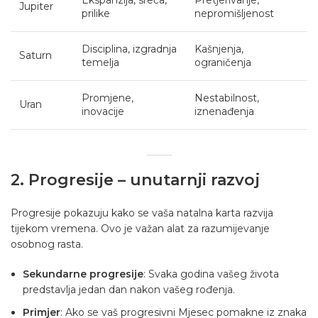
Ekspanzija, sreća,
Pretjerivanje,
Jupiter
prilike
nepromišljenost
Disciplina, izgradnja
Kašnjenja,
Saturn
temelja
ograničenja
Promjene,
Nestabilnost,
Uran
inovacije
iznenađenja
2. Progresije – unutarnji razvoj
Progresije pokazuju kako se vaša natalna karta razvija
tijekom vremena. Ovo je važan alat za razumijevanje
osobnog rasta.
Sekundarne progresije
: Svaka godina vašeg života
predstavlja jedan dan nakon vašeg rođenja.
Primjer
: Ako se vaš progresivni Mjesec pomakne iz znaka