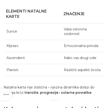
ELEMENTI NATALNE
ZNAČENJE
KARTE
Vaša osnovna
Sunce
osobnost
Mjesec
Emocionalna priroda
Ascendent
Kako vas drugi vide
Planeti
Različiti aspekti života
Natalna karta nije statična – njezina dinamika dolazi do
izražaja kroz
tranzite
,
progresije
i
solarne povratke
.