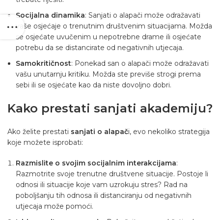
Socijalna dinamika
: Sanjati o alapači može odražavati
vaše osjećaje o trenutnim društvenim situacijama. Možda
se osjećate uvučenim u nepotrebne drame ili osjećate
potrebu da se distancirate od negativnih utjecaja.
Samokritičnost
: Ponekad san o alapači može odražavati
vašu unutarnju kritiku. Možda ste previše strogi prema
sebi ili se osjećate kao da niste dovoljno dobri.
Kako prestati sanjati akademiju?
Ako želite prestati
sanjati o alapač
i, evo nekoliko strategija
koje možete isprobati:
Razmislite o svojim socijalnim interakcijama
:
Razmotrite svoje trenutne društvene situacije. Postoje li
odnosi ili situacije koje vam uzrokuju stres? Rad na
poboljšanju tih odnosa ili distanciranju od negativnih
utjecaja može pomoći.