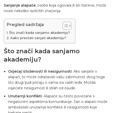
Sanjanje alapače
, osobe koja ogovara ili širi tračeve, može
nositi nekoliko različitih značenja.
Pregled sadržaja
Što znači kada sanjamo akademiju?
Kako prestati sanjati akademiju?
Što znači kada sanjamo
akademiju?
Osjećaj izloženosti ili nesigurnosti
: Ako sanjate o
alapači, to može odražavati vašu zabrinutost zbog toga
što drugi ljudi pričaju o vama iza vaših leđa. Možda
osjećate nesigurnost ili strah od osude.
Unutarnji konflikti
: Alapače su često povezane s
negativnim aspektima komunikacije. San o alapači može
simbolizirati unutarnje konflikte ili nesigurnosti koje
trebate riješiti.