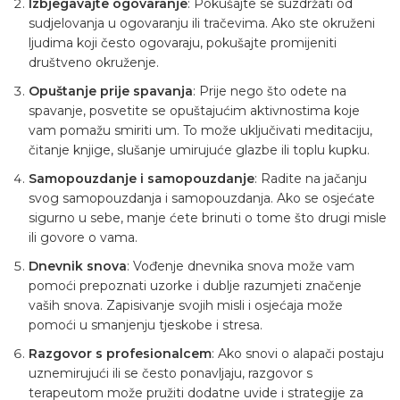
Izbjegavajte ogovaranje
: Pokušajte se suzdržati od
sudjelovanja u ogovaranju ili tračevima. Ako ste okruženi
ljudima koji često ogovaraju, pokušajte promijeniti
društveno okruženje.
Opuštanje prije spavanja
: Prije nego što odete na
spavanje, posvetite se opuštajućim aktivnostima koje
vam pomažu smiriti um. To može uključivati meditaciju,
čitanje knjige, slušanje umirujuće glazbe ili toplu kupku.
Samopouzdanje i samopouzdanje
: Radite na jačanju
svog samopouzdanja i samopouzdanja. Ako se osjećate
sigurno u sebe, manje ćete brinuti o tome što drugi misle
ili govore o vama.
Dnevnik snova
: Vođenje dnevnika snova može vam
pomoći prepoznati uzorke i dublje razumjeti značenje
vaših snova. Zapisivanje svojih misli i osjećaja može
pomoći u smanjenju tjeskobe i stresa.
Razgovor s profesionalcem
: Ako snovi o alapači postaju
uznemirujući ili se često ponavljaju, razgovor s
terapeutom može pružiti dodatne uvide i strategije za