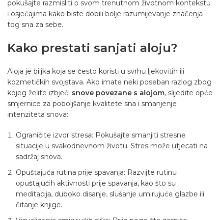
pokušajte razmisliti o svom trenutnom životnom kontekstu
i osjećajima kako biste dobili bolje razumijevanje značenja
tog sna za sebe.
Kako prestati sanjati aloju?
Aloja je biljka koja se često koristi u svrhu ljekovitih ili
kozmetičkih svojstava. Ako imate neki poseban razlog zbog
kojeg želite izbjeći
snove povezane s alojom
, slijedite opće
smjernice za poboljšanje kvalitete sna i smanjenje
intenziteta snova:
Ograničite izvor stresa: Pokušajte smanjiti stresne
situacije u svakodnevnom životu. Stres može utjecati na
sadržaj snova.
Opuštajuća rutina prije spavanja: Razvijte rutinu
opuštajućih aktivnosti prije spavanja, kao što su
meditacija, duboko disanje, slušanje umirujuće glazbe ili
čitanje knjige.