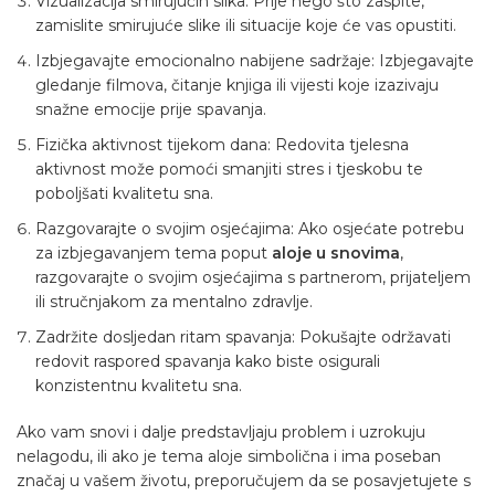
Vizualizacija smirujućih slika: Prije nego što zaspite,
zamislite smirujuće slike ili situacije koje će vas opustiti.
Izbjegavajte emocionalno nabijene sadržaje: Izbjegavajte
gledanje filmova, čitanje knjiga ili vijesti koje izazivaju
snažne emocije prije spavanja.
Fizička aktivnost tijekom dana: Redovita tjelesna
aktivnost može pomoći smanjiti stres i tjeskobu te
poboljšati kvalitetu sna.
Razgovarajte o svojim osjećajima: Ako osjećate potrebu
za izbjegavanjem tema poput
aloje u snovima
,
razgovarajte o svojim osjećajima s partnerom, prijateljem
ili stručnjakom za mentalno zdravlje.
Zadržite dosljedan ritam spavanja: Pokušajte održavati
redovit raspored spavanja kako biste osigurali
konzistentnu kvalitetu sna.
Ako vam snovi i dalje predstavljaju problem i uzrokuju
nelagodu, ili ako je tema aloje simbolična i ima poseban
značaj u vašem životu, preporučujem da se posavjetujete s