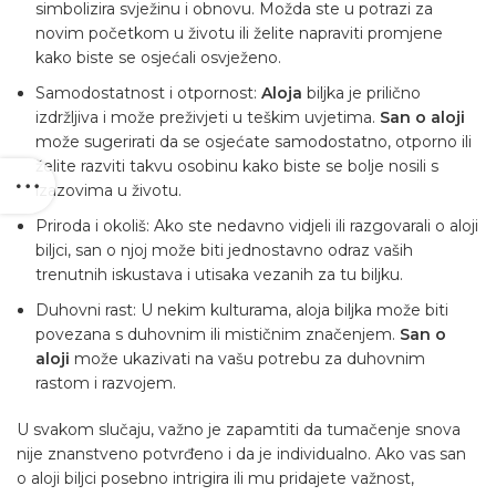
simbolizira svježinu i obnovu. Možda ste u potrazi za
novim početkom u životu ili želite napraviti promjene
kako biste se osjećali osvježeno.
Samodostatnost i otpornost:
Aloja
biljka je prilično
izdržljiva i može preživjeti u teškim uvjetima.
San o aloji
može sugerirati da se osjećate samodostatno, otporno ili
želite razviti takvu osobinu kako biste se bolje nosili s
izazovima u životu.
Priroda i okoliš: Ako ste nedavno vidjeli ili razgovarali o aloji
biljci, san o njoj može biti jednostavno odraz vaših
trenutnih iskustava i utisaka vezanih za tu biljku.
Duhovni rast: U nekim kulturama, aloja biljka može biti
povezana s duhovnim ili mističnim značenjem.
San o
aloji
može ukazivati na vašu potrebu za duhovnim
rastom i razvojem.
U svakom slučaju, važno je zapamtiti da tumačenje snova
nije znanstveno potvrđeno i da je individualno. Ako vas san
o aloji biljci posebno intrigira ili mu pridajete važnost,