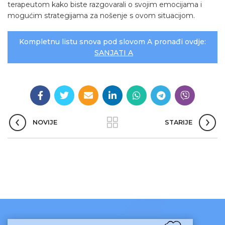
terapeutom kako biste razgovarali o svojim emocijama i
mogućim strategijama za nošenje s ovom situacijom.
Kompletnu listu snova pod slovom A pronađi ovdje:
SANJATI A
NOVIJE
STARIJE