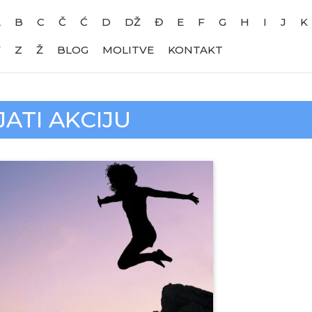
A
B
C
Č
Ć
D
DŽ
Đ
E
F
G
H
I
J
K
V
Z
Ž
BLOG
MOLITVE
KONTAKT
ATI AKCIJU