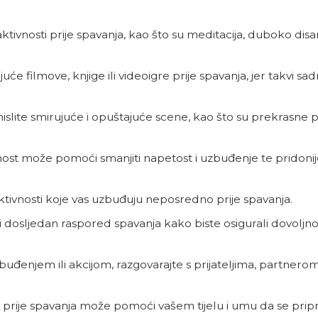
ktivnosti prije spavanja, kao što su meditacija, duboko disan
e filmove, knjige ili videoigre prije spavanja, jer takvi sa
zamislite smirujuće i opuštajuće scene, kao što su prekrasne 
nost može pomoći smanjiti napetost i uzbuđenje te pridonije
i aktivnosti koje vas uzbuđuju neposredno prije spavanja.
i dosljedan raspored spavanja kako biste osigurali dovoljn
đenjem ili akcijom, razgovarajte s prijateljima, partnerom 
ka prije spavanja može pomoći vašem tijelu i umu da se pri