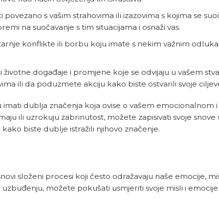
i povezano s vašim strahovima ili izazovima s kojima se suo
emi na suočavanje s tim situacijama i osnaži vas.
rnje konflikte ili borbu koju imate s nekim važnim odlukam
 životne događaje i promjene koje se odvijaju u vašem stv
a ili da poduzmete akciju kako biste ostvarili svoje ciljev
u imati dublja značenja koja ovise o vašem emocionalnom i
ju ili uzrokuju zabrinutost, možete zapisivati svoje snove
kako biste dublje istražili njihovo značenje.
snovi složeni procesi koji često odražavaju naše emocije, misl
li uzbuđenju, možete pokušati usmjeriti svoje misli i emoci