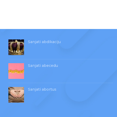
Sanjati abdikaciju
Sanjati abecedu
Sanjati abortus