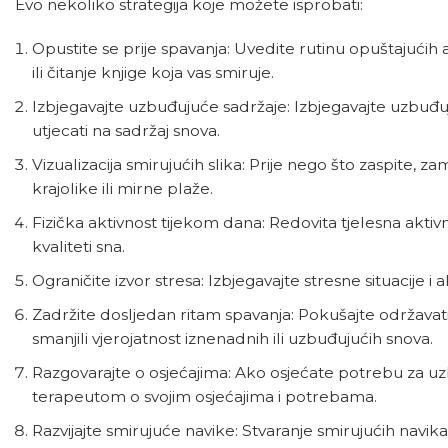
Evo nekoliko strategija koje možete isprobati:
Opustite se prije spavanja: Uvedite rutinu opuštajućih a
ili čitanje knjige koja vas smiruje.
Izbjegavajte uzbuđujuće sadržaje: Izbjegavajte uzbuđujuć
utjecati na sadržaj snova.
Vizualizacija smirujućih slika: Prije nego što zaspite, 
krajolike ili mirne plaže.
Fizička aktivnost tijekom dana: Redovita tjelesna aktiv
kvaliteti sna.
Ograničite izvor stresa: Izbjegavajte stresne situacije 
Zadržite dosljedan ritam spavanja: Pokušajte održavat
smanjili vjerojatnost iznenadnih ili uzbuđujućih snova.
Razgovarajte o osjećajima: Ako osjećate potrebu za uzbu
terapeutom o svojim osjećajima i potrebama.
Razvijajte smirujuće navike: Stvaranje smirujućih navi