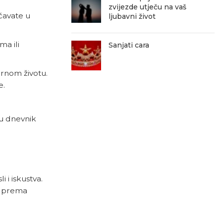
zvijezde utječu na vaš
čavate u
ljubavni život
a ili
Sanjati cara
arnom životu.
e.
 u dnevnik
i i iskustva.
je prema