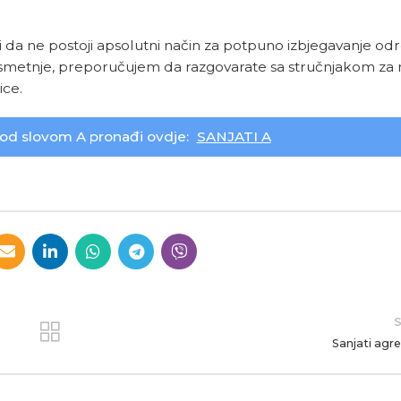
i da ne postoji apsolutni način za potpuno izbjegavanje o
 smetnje, preporučujem da razgovarate sa stručnjakom za
ice.
od slovom A pronađi ovdje:
SANJATI A
S
Sanjati agr