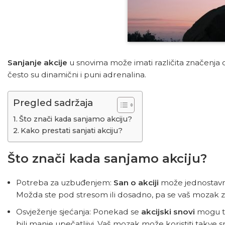
Sanjanje akcije
u snovima može imati različita značenja 
često su dinamični i puni adrenalina.
Pregled sadržaja
Što znači kada sanjamo akciju?
Kako prestati sanjati akciju?
Što znači kada sanjamo akciju?
Potreba za uzbuđenjem:
San o akciji
može jednostavno
Možda ste pod stresom ili dosadno, pa se vaš mozak zab
Osvježenje sjećanja: Ponekad se
akcijski snovi
mogu te
bili manje upečatljivi. Vaš mozak može koristiti takve s