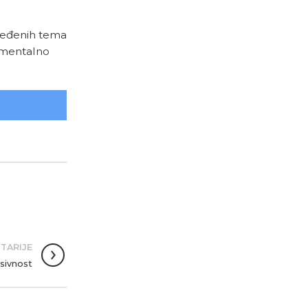
dređenih tema
 mentalno
TARIJE
esivnost