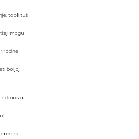
je, topli tuš
držaji mogu
prirodne
ti boljoj
o odmora i
ili
preme za