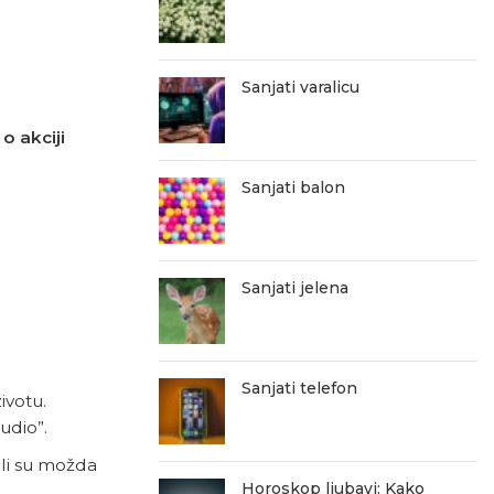
Sanjati varalicu
o akciji
Sanjati balon
Sanjati jelena
Sanjati telefon
ivotu.
udio”.
ali su možda
Horoskop ljubavi: Kako