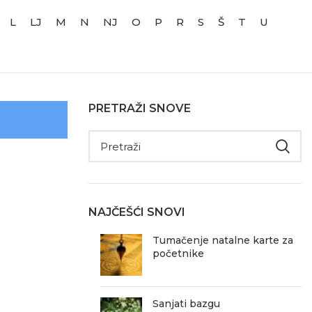
L
LJ
M
N
NJ
O
P
R
S
Š
T
U
PRETRAŽI SNOVE
NAJČEŠĆI SNOVI
Tumačenje natalne karte za
početnike
Sanjati bazgu