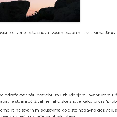
ovisno o kontekstu snova i vašim osobnim iskustvima.
Snovi 
 odražavati vašu potrebu za uzbuđenjem i avanturom u ž
avlja stvarajući živahne i akcijske snove kako bi vas “prob
meljiti na stvarnim iskustvima koje ste nedavno doživjeli, 
nove kao način osvježenja tih iskustava.