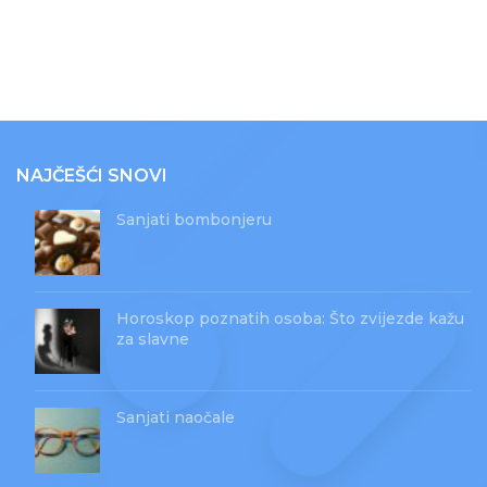
NAJČEŠĆI SNOVI
Sanjati bombonjeru
Horoskop poznatih osoba: Što zvijezde kažu
za slavne
Sanjati naočale