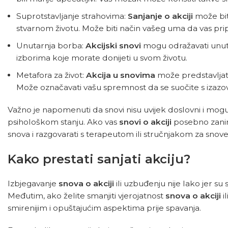
Suprotstavljanje strahovima:
Sanjanje o akciji
može bit
stvarnom životu. Može biti način vašeg uma da vas pripr
Unutarnja borba:
Akcijski snovi
mogu odražavati unuta
izborima koje morate donijeti u svom životu.
Metafora za život:
Akcija u snovima
može predstavljati
Može označavati vašu spremnost da se suočite s izazovim
Važno je napomenuti da snovi nisu uvijek doslovni i mog
psihološkom stanju. Ako vas
snovi o akciji
posebno zanima
snova i razgovarati s terapeutom ili stručnjakom za snove 
Kako prestati sanjati akciju?
Izbjegavanje
snova o akciji
ili uzbuđenju nije lako jer su 
Međutim, ako želite smanjiti vjerojatnost
snova o akciji
i
smirenijim i opuštajućim aspektima prije spavanja.