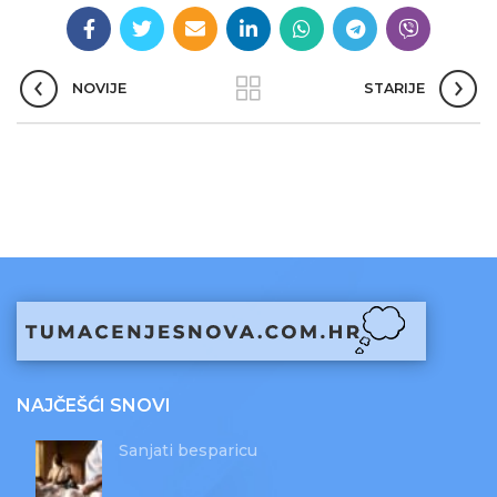
NOVIJE
STARIJE
NAJČEŠĆI SNOVI
Sanjati besparicu