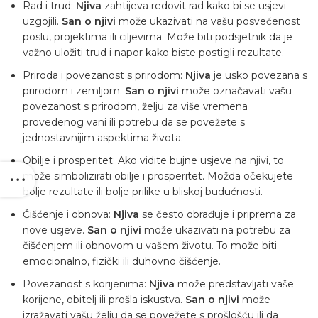
Rad i trud:
Njiva
zahtijeva redovit rad kako bi se usjevi
uzgojili.
San o njivi
može ukazivati ​​na vašu posvećenost
poslu, projektima ili ciljevima. Može biti podsjetnik da je
važno uložiti trud i napor kako biste postigli rezultate.
Priroda i povezanost s prirodom:
Njiva
je usko povezana s
prirodom i zemljom.
San o njivi
može označavati vašu
povezanost s prirodom, želju za više vremena
provedenog vani ili potrebu da se povežete s
jednostavnijim aspektima života.
Obilje i prosperitet: Ako vidite bujne usjeve na njivi, to
može simbolizirati obilje i prosperitet. Možda očekujete
bolje rezultate ili bolje prilike u bliskoj budućnosti.
Čišćenje i obnova:
Njiva
se često obrađuje i priprema za
nove usjeve.
San o njivi
može ukazivati ​​na potrebu za
čišćenjem ili obnovom u vašem životu. To može biti
emocionalno, fizički ili duhovno čišćenje.
Povezanost s korijenima:
Njiva
može predstavljati vaše
korijene, obitelj ili prošla iskustva.
San o njivi
može
izražavati vašu želju da se povežete s prošlošću ili da