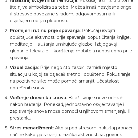
Analiziraj svoje misli i emocije
: Pokušaj razmisliti o tome
što njiva simbolizira za tebe. Možda imaš nesvjesne brige
ili stresove povezane s radom, odgovornostima ili
osjećajem obilja i plodnosti.
Promijeni rutinu prije spavanja
: Pokušaj usvojiti
opuštajuće aktivnosti prije spavanja, poput čitanja knjige,
meditacije ili slušanja umirujuće glazbe. Izbjegavaj
gledanje televizije ili korištenje mobitela neposredno prije
spavanja.
Vizualizacija
: Prije nego što zaspiš, zamisli mjesto ili
situaciju u kojoj se osjećaš sretno i opušteno. Fokusiranje
na pozitivne slike može pomoći smanjiti učestalost
određenih snova.
Vođenje dnevnika snova
: Bilježi svoje snove odmah
nakon buđenja. Ponekad, jednostavno osvještavanje i
zapisivanje snova može pomoći u njihovom smanjenju ili
prestanku.
Stres menadžment
: Ako si pod stresom, pokušaj pronaći
načine kako ga smanjiti. Fizička aktivnost, razgovor s