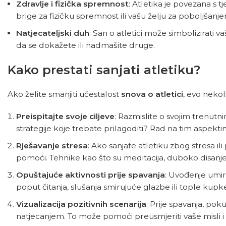
Zdravlje i fizička spremnost
: Atletika je povezana s t
brige za fizičku spremnost ili vašu želju za poboljšanje
Natjecateljski duh
: San o atletici može simbolizirati 
da se dokažete ili nadmašite druge.
Kako prestati sanjati atletiku?
Ako želite smanjiti učestalost
snova o atletici
, evo neko
Preispitajte svoje ciljeve
: Razmislite o svojim trenutnim
strategije koje trebate prilagoditi? Rad na tim aspekti
Rješavanje stresa
: Ako sanjate atletiku zbog stresa i
pomoći. Tehnike kao što su meditacija, duboko disanje 
Opuštajuće aktivnosti prije spavanja
: Uvođenje umir
poput čitanja, slušanja smirujuće glazbe ili tople kupk
Vizualizacija pozitivnih scenarija
: Prije spavanja, poku
natjecanjem. To može pomoći preusmjeriti vaše misli i sm