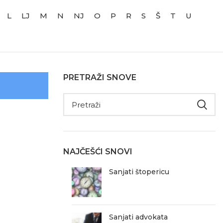
L
LJ
M
N
NJ
O
P
R
S
Š
T
U
PRETRAŽI SNOVE
NAJČEŠĆI SNOVI
Sanjati štopericu
Sanjati advokata