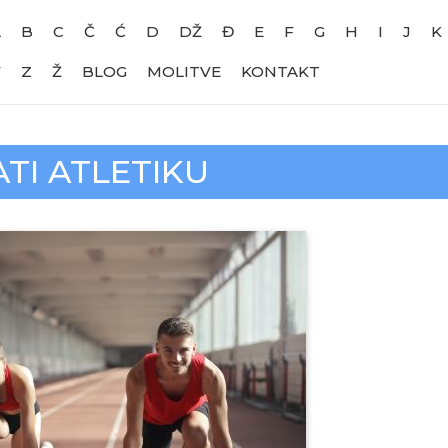
A
B
C
Č
Ć
D
DŽ
Đ
E
F
G
H
I
J
K
V
Z
Ž
BLOG
MOLITVE
KONTAKT
TI ATLETIKU