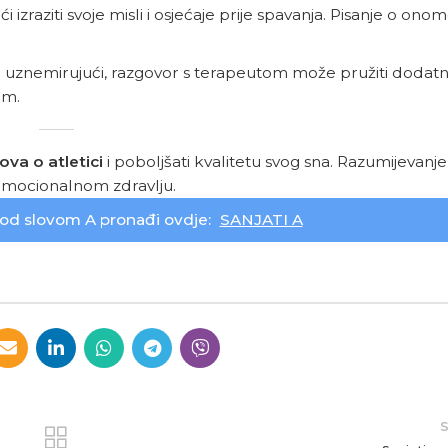
raziti svoje misli i osjećaje prije spavanja. Pisanje o onom
ni i uznemirujući, razgovor s terapeutom može pružiti dodatn
em.
ova o atletici
i poboljšati kvalitetu svog sna. Razumijevanj
emocionalnom zdravlju.
od slovom A pronađi ovdje:
SANJATI A
S