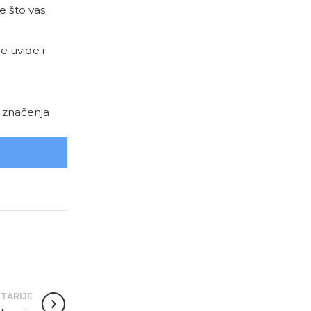
e što vas
e uvide i
e značenja
TARIJE