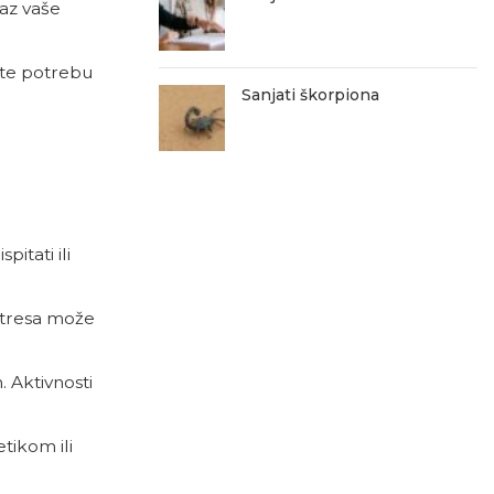
raz vaše
ćate potrebu
Sanjati škorpiona
pitati ili
 stresa može
. Aktivnosti
etikom ili