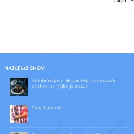
Sanjati a
NAJČEŠĆI SNOVI
Kombinacije znakova: Koji horoskopski
znakovi se najbolje slažu?
Sanjati infarkt