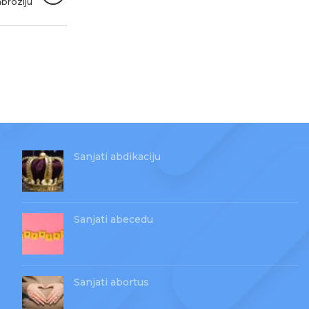
mbroziju
Sanjati abdikaciju
Sanjati abecedu
Sanjati abortus