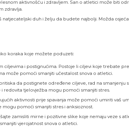
jelesnom aktivnošću i zdravljem. San o atletici može biti od
m zdravlja.
vaš natjecateljski duh i želju da budete najbolji. Možda osje
liko koraka koje možete poduzeti:
 ciljevima i postignućima. Postoje li ciljevi koje trebate preis
ma može pomoći smanjiti učestalost snova o atletici.
li pritiska da postignete određene ciljeve, rad na smanjenju
i redovita tjelovježba mogu pomoći smanjiti stres.
ujućih aktivnosti prije spavanja može pomoći umiriti vaš um
e mogu pomoći smanjiti stres i anksioznost.
šajte zamisliti mirne i pozitivne slike koje nemaju veze s atl
anjiti vjerojatnost snova o atletici.