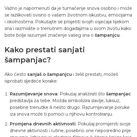
Važno je napomenuti da je tumačenje snova osobno i može
se razlikovati ovisno o vašem životnom iskustvu, emocijama
i okolnostima. Pokušajte se prisjetiti svojih osjećaja tijekom
sna i razmislite o trenutnim događajima u svom životu kako
biste bolje razumjeli značenje vašeg sna o
šampanjcu
.
Kako prestati sanjati
šampanjac?
Ako često
sanjaš o šampanjcu
i želiš prestati, možeš
isprobati sljedeće korake:
Razumijevanje snova
: Pokušaj analizirati što
šampanjac
predstavlja za tebe. Možda simbolizira slavlje, luksuz,
posebne trenutke ili nešto drugo. Razumijevanje poruke
iza snova može ti pomoći u njihovu kontroliranju.
Promjena dnevnih aktivnosti
: Pokušaj promijeniti svoje
dnevne aktivnosti i rutine, posebno one neposredno prije