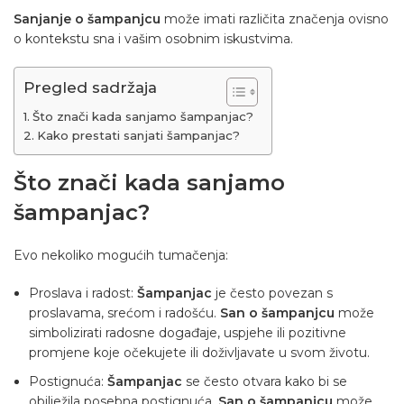
Sanjanje o šampanjcu
može imati različita značenja ovisno
o kontekstu sna i vašim osobnim iskustvima.
Pregled sadržaja
Što znači kada sanjamo šampanjac?
Kako prestati sanjati šampanjac?
Što znači kada sanjamo
šampanjac?
Evo nekoliko mogućih tumačenja:
Proslava i radost:
Šampanjac
je često povezan s
proslavama, srećom i radošću.
San o šampanjcu
može
simbolizirati radosne događaje, uspjehe ili pozitivne
promjene koje očekujete ili doživljavate u svom životu.
Postignuća:
Šampanjac
se često otvara kako bi se
obilježila posebna postignuća.
San o šampanjcu
može