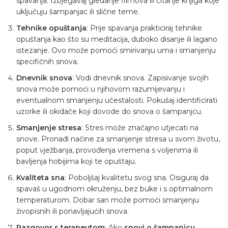
spavanja. Izbjegavaj gledanje filmova ili čitanje knjiga koje
uključuju šampanjac ili slične teme.
Tehnike opuštanja
: Prije spavanja prakticiraj tehnike
opuštanja kao što su meditacija, duboko disanje ili lagano
istezanje. Ovo može pomoći smirivanju uma i smanjenju
specifičnih snova.
Dnevnik snova
: Vodi dnevnik snova. Zapisivanje svojih
snova može pomoći u njihovom razumijevanju i
eventualnom smanjenju učestalosti. Pokušaj identificirati
uzorke ili okidače koji dovode do snova o šampanjcu.
Smanjenje stresa
: Stres može značajno utjecati na
snove. Pronađi načine za smanjenje stresa u svom životu,
poput vježbanja, provođenja vremena s voljenima ili
bavljenja hobijima koji te opuštaju.
Kvaliteta sna
: Poboljšaj kvalitetu svog sna. Osiguraj da
spavaš u ugodnom okruženju, bez buke i s optimalnom
temperaturom. Dobar san može pomoći smanjenju
živopisnih ili ponavljajućih snova.
Razgovor s terapeutom
: Ako
snovi o šampanjcu