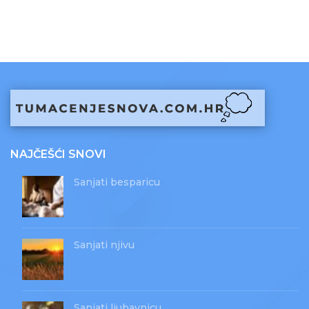
NAJČEŠĆI SNOVI
Sanjati besparicu
Sanjati njivu
Sanjati ljubavnicu