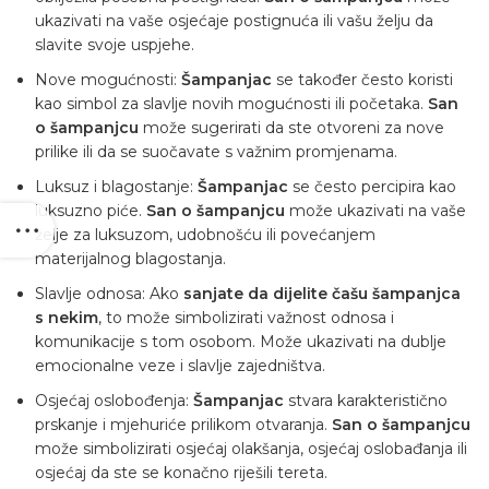
ukazivati ​​na vaše osjećaje postignuća ili vašu želju da
slavite svoje uspjehe.
Nove mogućnosti:
Šampanjac
se također često koristi
kao simbol za slavlje novih mogućnosti ili početaka.
San
o šampanjcu
može sugerirati da ste otvoreni za nove
prilike ili da se suočavate s važnim promjenama.
Luksuz i blagostanje:
Šampanjac
se često percipira kao
luksuzno piće.
San o šampanjcu
može ukazivati ​​na vaše
želje za luksuzom, udobnošću ili povećanjem
materijalnog blagostanja.
Slavlje odnosa: Ako
sanjate da dijelite čašu šampanjca
s nekim
, to može simbolizirati važnost odnosa i
komunikacije s tom osobom. Može ukazivati ​​na dublje
emocionalne veze i slavlje zajedništva.
Osjećaj oslobođenja:
Šampanjac
stvara karakteristično
prskanje i mjehuriće prilikom otvaranja.
San o šampanjcu
može simbolizirati osjećaj olakšanja, osjećaj oslobađanja ili
osjećaj da ste se konačno riješili tereta.