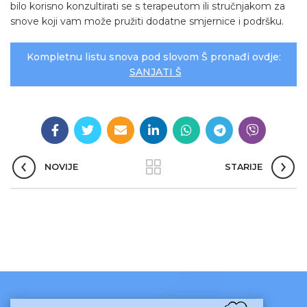
bilo korisno konzultirati se s terapeutom ili stručnjakom za
snove koji vam može pružiti dodatne smjernice i podršku.
Kompletnu listu snova pod slovom Š pronađi ovdje:
SANJATI Š
NOVIJE
STARIJE