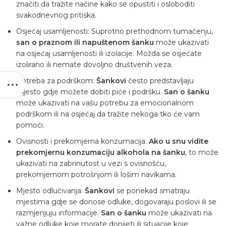
značiti da tražite načine kako se opustiti i osloboditi
svakodnevnog pritiska.
Osjećaj usamljenosti: Suprotno prethodnom tumačenju,
san o praznom ili napuštenom šanku
može ukazivati ​​
na osjećaj usamljenosti ili izolacije. Možda se osjećate
izolirano ili nemate dovoljno društvenih veza.
Potreba za podrškom:
Šankovi
često predstavljaju
mjesto gdje možete dobiti piće i podršku.
San o šanku
može ukazivati ​​na vašu potrebu za emocionalnom
podrškom ili na osjećaj da tražite nekoga tko će vam
pomoći.
Ovisnosti i prekomjerna konzumacija:
Ako u snu vidite
prekomjernu konzumaciju
alkohola
na šanku
, to može
ukazivati ​​na zabrinutost u vezi s ovisnošću,
prekomjernom potrošnjom ili lošim navikama.
Mjesto odlučivanja:
Šankovi
se ponekad smatraju
mjestima gdje se donose odluke, dogovaraju poslovi ili se
razmjenjuju informacije.
San o šanku
može ukazivati ​​na
važne odluke koje morate donijeti ili situacije koje