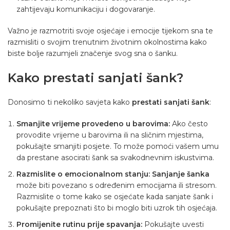
zahtijevaju komunikaciju i dogovaranje.
Važno je razmotriti svoje osjećaje i emocije tijekom sna te
razmisliti o svojim trenutnim životnim okolnostima kako
biste bolje razumjeli značenje svog sna o šanku.
Kako prestati sanjati šank?
Donosimo ti nekoliko savjeta kako
prestati sanjati šank
:
Smanjite vrijeme provedeno u barovima:
Ako često
provodite vrijeme u barovima ili na sličnim mjestima,
pokušajte smanjiti posjete. To može pomoći vašem umu
da prestane asocirati šank sa svakodnevnim iskustvima.
Razmislite o emocionalnom stanju:
Sanjanje šanka
može biti povezano s određenim emocijama ili stresom.
Razmislite o tome kako se osjećate kada sanjate šank i
pokušajte prepoznati što bi moglo biti uzrok tih osjećaja.
Promijenite rutinu prije spavanja:
Pokušajte uvesti