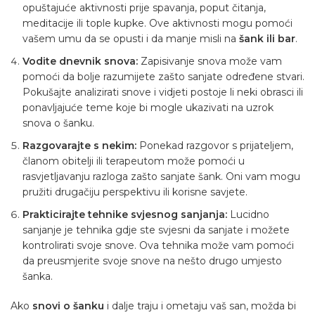
opuštajuće aktivnosti prije spavanja, poput čitanja,
meditacije ili tople kupke. Ove aktivnosti mogu pomoći
vašem umu da se opusti i da manje misli na
šank ili bar
.
Vodite dnevnik snova:
Zapisivanje snova može vam
pomoći da bolje razumijete zašto sanjate određene stvari.
Pokušajte analizirati snove i vidjeti postoje li neki obrasci ili
ponavljajuće teme koje bi mogle ukazivati na uzrok
snova o šanku.
Razgovarajte s nekim:
Ponekad razgovor s prijateljem,
članom obitelji ili terapeutom može pomoći u
rasvjetljavanju razloga zašto sanjate šank. Oni vam mogu
pružiti drugačiju perspektivu ili korisne savjete.
Prakticirajte tehnike svjesnog sanjanja:
Lucidno
sanjanje je tehnika gdje ste svjesni da sanjate i možete
kontrolirati svoje snove. Ova tehnika može vam pomoći
da preusmjerite svoje snove na nešto drugo umjesto
šanka.
Ako
snovi o šanku
i dalje traju i ometaju vaš san, možda bi