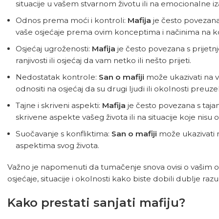
situacije u vašem stvarnom životu ili na emocionalne i
Odnos prema moći i kontroli:
Mafija
je često povezana
vaše osjećaje prema ovim konceptima i načinima na koj
Osjećaj ugroženosti:
Mafija
je često povezana s prijetn
ranjivosti ili osjećaj da vam netko ili nešto prijeti.
Nedostatak kontrole:
San o mafiji
može ukazivati ​​na
odnositi na osjećaj da su drugi ljudi ili okolnosti preuze
Tajne i skriveni aspekti:
Mafija
je često povezana s taja
skrivene aspekte vašeg života ili na situacije koje nisu
Suočavanje s konfliktima:
San o mafiji
može ukazivati ​​
aspektima svog života.
Važno je napomenuti da tumačenje snova ovisi o vašim o
osjećaje, situacije i okolnosti kako biste dobili dublje ra
Kako prestati sanjati mafiju?