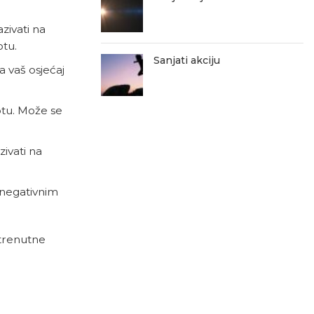
vati ​​na
otu.
Sanjati akciju
a vaš osjećaj
otu. Može se
vati ​​na
s negativnim
 trenutne