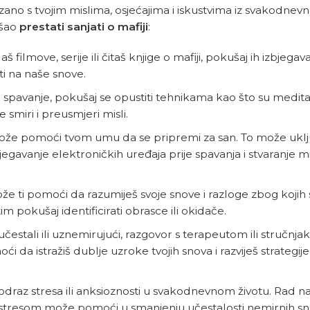
ezano s tvojim mislima, osjećajima i iskustvima iz svakodnevn
ušao
prestati sanjati o mafiji
:
š filmove, serije ili čitaš knjige o mafiji, pokušaj ih izbjega
i na naše snove.
a spavanje, pokušaj se opustiti tehnikama kao što su medit
smiri i preusmjeri misli.
može pomoći tvom umu da se pripremi za san. To može uklju
bjegavanje elektroničkih uređaja prije spavanja i stvaranje 
e ti pomoći da razumiješ svoje snove i razloge zbog kojih 
m pokušaj identificirati obrasce ili okidače.
čestali ili uznemirujući, razgovor s terapeutom ili stručnj
 da istražiš dublje uzroke tvojih snova i razviješ strategije
odraz stresa ili anksioznosti u svakodnevnom životu. Rad n
ja stresom može pomoći u smanjenju učestalosti nemirnih sn