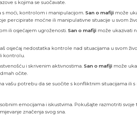
zazove s kojima se suočavate.
 s moći, kontrolom i manipulacijom.
San o mafiji
može ukazi
e percipirate moćne ili manipulativne situacije u svom živ
jom ili osjećajem ugroženosti.
San o mafiji
može ukazivati ​​n
 vaš osjećaj nedostatka kontrole nad situacijama u svom živ
li kontrolu.
nstvenošću i skrivenim aktivnostima.
San o mafiji
može ukazi
 odmah očite.
na vašu potrebu da se suočite s konfliktnim situacijama ili 
sobnim emocijama i iskustvima. Pokušajte razmotriti svoje
zumijevanje značenja svog sna.