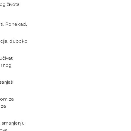
og života.
vati. Ponekad,
acija, duboko
čivati
mirnog
sanjaš
akom za
 za
a smanjenju
ova.