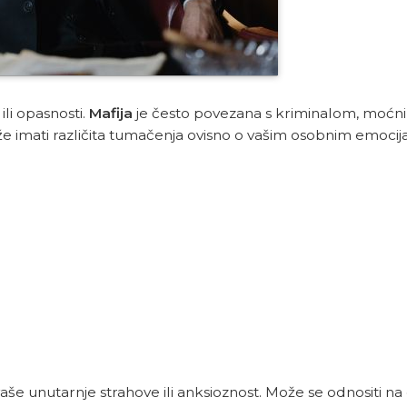
ili opasnosti.
Mafija
je često povezana s kriminalom, moćn
 imati različita tumačenja ovisno o vašim osobnim emocij
vaše unutarnje strahove ili anksioznost. Može se odnositi n