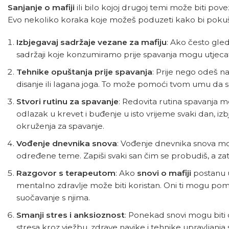
Sanjanje o mafiji
ili bilo kojoj drugoj temi može biti pov
Evo nekoliko koraka koje možeš poduzeti kako bi pok
Izbjegavaj sadržaje vezane za mafiju
: Ako često gleda
sadržaji koje konzumiramo prije spavanja mogu utjecat
Tehnike opuštanja prije spavanja
: Prije nego odeš n
disanje ili lagana joga. To može pomoći tvom umu da se 
Stvori rutinu za spavanje
: Redovita rutina spavanja 
odlazak u krevet i buđenje u isto vrijeme svaki dan, iz
okruženja za spavanje.
Vođenje dnevnika snova
: Vođenje dnevnika snova mož
određene teme. Zapiši svaki san čim se probudiš, a zati
Razgovor s terapeutom
: Ako
snovi o mafiji
postanu u
mentalno zdravlje može biti koristan. Oni ti mogu pomoći
suočavanje s njima.
Smanji stres i anksioznost
: Ponekad snovi mogu biti 
stresa kroz vježbu, zdrave navike i tehnike upravljan