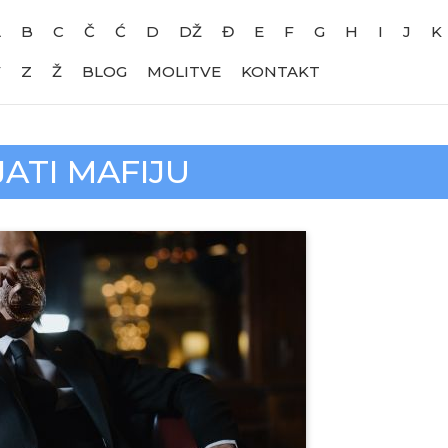
A
B
C
Č
Ć
D
DŽ
Đ
E
F
G
H
I
J
K
V
Z
Ž
BLOG
MOLITVE
KONTAKT
ATI MAFIJU