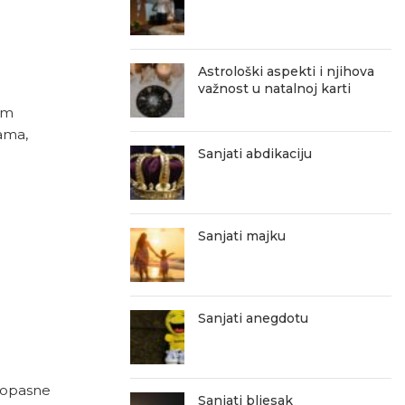
Astrološki aspekti i njihova
važnost u natalnoj karti
im
ama,
Sanjati abdikaciju
Sanjati majku
Sanjati anegdotu
a opasne
Sanjati bljesak