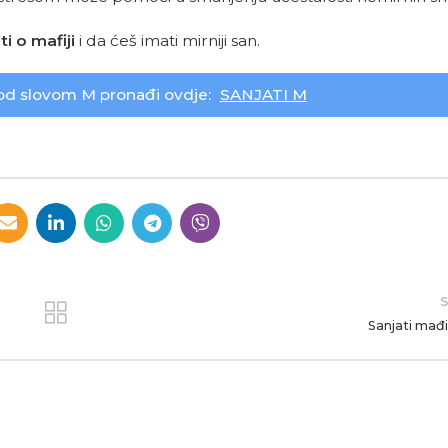
i o mafiji
i da ćeš imati mirniji san.
od slovom M pronađi ovdje:
SANJATI M
S
Sanjati mađ