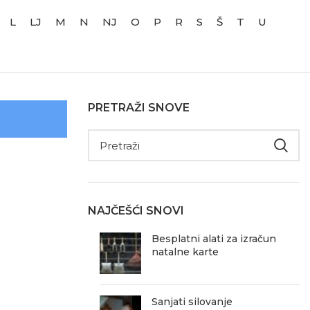
L
LJ
M
N
NJ
O
P
R
S
Š
T
U
PRETRAŽI SNOVE
NAJČEŠĆI SNOVI
Besplatni alati za izračun
natalne karte
Sanjati silovanje