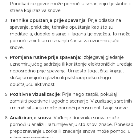
Ponekad razgovor može pomoći u smanjenju tjeskobe ili
stresa koji izaziva snove.
Tehnike opuštanja prije spavanja
: Prije odlaska na
spavanje, prakticiraj tehnike opuštanja kao što su
meditacija, duboko disanje ili lagana tjelovježba. To može
pomoći smiriti um i smanjiti šanse za uznemirujuće
snove.
Promjena rutine prije spavanja
: Izbjegavaj gledanje
uznemirujućeg sadržaja ili korištenje elektroničkih uređaja
neposredno prije spavanja. Umjesto toga, čitaj knjigu,
slušaj umirujuću glazbu ili prakticiraj neku drugu
opuštajuću aktivnost.
Pozitivne vizualizacije
: Prije nego zaspiš, pokušaj
zamisliti pozitivne i ugodne scenarije. Vizualizacija sretnih
i mirnih situacija može pomoći preusmjeriti tvoje snove.
Analiziranje snova
: Vođenje dnevnika snova može
pomoći u analizi i razumijevanju što snovi znače. Ponekad
prepoznavanje uzorka ili značenja snova može pomoći u