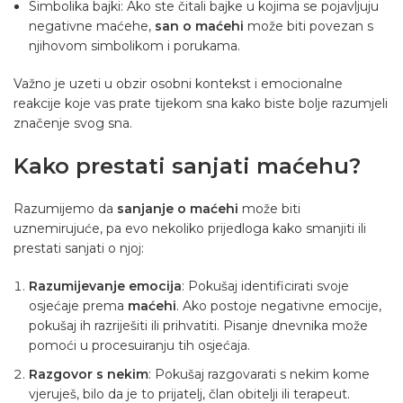
Simbolika bajki: Ako ste čitali bajke u kojima se pojavljuju
negativne maćehe,
san o maćehi
može biti povezan s
njihovom simbolikom i porukama.
Važno je uzeti u obzir osobni kontekst i emocionalne
reakcije koje vas prate tijekom sna kako biste bolje razumjeli
značenje svog sna.
Kako prestati sanjati maćehu?
Razumijemo da
sanjanje o maćehi
može biti
uznemirujuće, pa evo nekoliko prijedloga kako smanjiti ili
prestati sanjati o njoj:
Razumijevanje emocija
: Pokušaj identificirati svoje
osjećaje prema
maćehi
. Ako postoje negativne emocije,
pokušaj ih razriješiti ili prihvatiti. Pisanje dnevnika može
pomoći u procesuiranju tih osjećaja.
Razgovor s nekim
: Pokušaj razgovarati s nekim kome
vjeruješ, bilo da je to prijatelj, član obitelji ili terapeut.