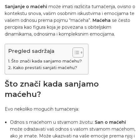
Sanjanje o maćehi
može imati različita tumačenja, ovisno o
kontekstu snova, vašim osobnim iskustvima i emocijama te
vašem odnosu prema pojmu “maćeha”.
Maćeha
se često
percipira kao figura koja je povezana s obiteljskim
dinamikama, odnosima i kompleksnim emocijama.
Pregled sadržaja
Što znači kada sanjamo maćehu?
Kako prestati sanjati maćehu?
Što znači kada sanjamo
maćehu?
Evo nekoliko mogućih tumačenja:
Odnos s maćehom u stvarnom životu:
San o maćehi
može odražavati vaš odnos s vašom stvarnom maćehom,
ako je imate. Može ukazivati ​​na vaše emocije prema njoj i