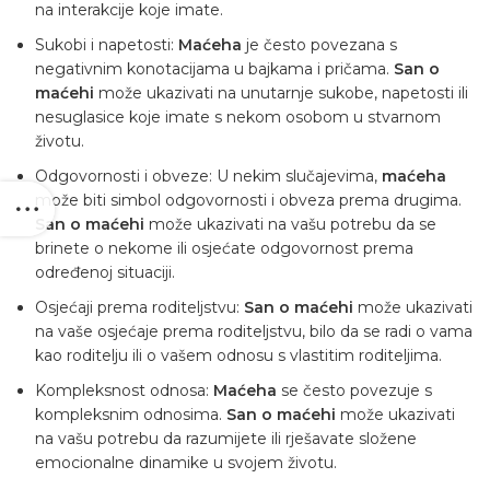
na interakcije koje imate.
Sukobi i napetosti:
Maćeha
je često povezana s
negativnim konotacijama u bajkama i pričama.
San o
maćehi
može ukazivati ​​na unutarnje sukobe, napetosti ili
nesuglasice koje imate s nekom osobom u stvarnom
životu.
Odgovornosti i obveze: U nekim slučajevima,
maćeha
može biti simbol odgovornosti i obveza prema drugima.
San o maćehi
može ukazivati ​​na vašu potrebu da se
brinete o nekome ili osjećate odgovornost prema
određenoj situaciji.
Osjećaji prema roditeljstvu:
San o maćehi
može ukazivati
​​na vaše osjećaje prema roditeljstvu, bilo da se radi o vama
kao roditelju ili o vašem odnosu s vlastitim roditeljima.
Kompleksnost odnosa:
Maćeha
se često povezuje s
kompleksnim odnosima.
San o maćehi
može ukazivati ​​
na vašu potrebu da razumijete ili rješavate složene
emocionalne dinamike u svojem životu.