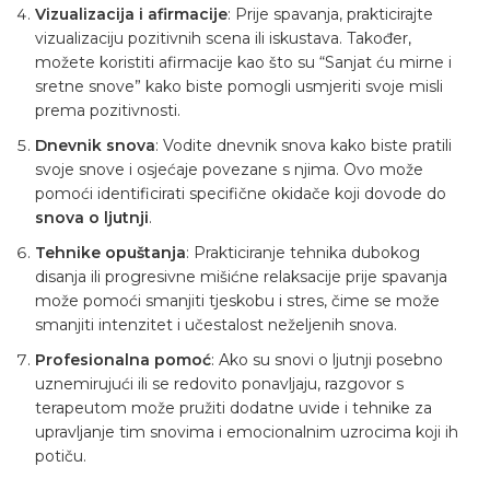
Vizualizacija i afirmacije
: Prije spavanja, prakticirajte
vizualizaciju pozitivnih scena ili iskustava. Također,
možete koristiti afirmacije kao što su “Sanjat ću mirne i
sretne snove” kako biste pomogli usmjeriti svoje misli
prema pozitivnosti.
Dnevnik snova
: Vodite dnevnik snova kako biste pratili
svoje snove i osjećaje povezane s njima. Ovo može
pomoći identificirati specifične okidače koji dovode do
snova o ljutnji
.
Tehnike opuštanja
: Prakticiranje tehnika dubokog
disanja ili progresivne mišićne relaksacije prije spavanja
može pomoći smanjiti tjeskobu i stres, čime se može
smanjiti intenzitet i učestalost neželjenih snova.
Profesionalna pomoć
: Ako su snovi o ljutnji posebno
uznemirujući ili se redovito ponavljaju, razgovor s
terapeutom može pružiti dodatne uvide i tehnike za
upravljanje tim snovima i emocionalnim uzrocima koji ih
potiču.