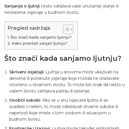
Sanjanje o ljutnji
često odražava vaše unutarnje stanje ili
neizražene osjećaje u budnom životu.
Pregled sadržaja
Što znači kada sanjamo ljutnju?
Kako prestati sanjati ljutnju?
Što znači kada sanjamo
ljutnju
?
Skriveni osjećaji
: Ljutnja u snovima može ukazivati na
skrivene ili potisnute osjećaje koje možda ne izražavate
otvoreno u stvarnom životu. To može biti znak da nešto u
vašem životu zahtijeva pažnju ili rješenje.
Osobni sukobi
: Ako se u snu osjećate ljutito ili se
svađate s nekim, to može odražavati stvarne sukobe ili
napetosti koje imate s tom osobom ili situacijom u
budnom životu.
Frustracije i izazovi
: Ljutnja može također simbolizirati