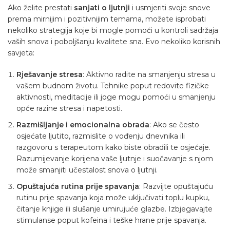
Ako želite prestati
sanjati o ljutnji
i usmjeriti svoje snove
prema mirnijim i pozitivnijim temama, možete isprobati
nekoliko strategija koje bi mogle pomoći u kontroli sadržaja
vaših snova i poboljšanju kvalitete sna. Evo nekoliko korisnih
savjeta:
Rješavanje stresa
: Aktivno radite na smanjenju stresa u
vašem budnom životu. Tehnike poput redovite fizičke
aktivnosti, meditacije ili joge mogu pomoći u smanjenju
opće razine stresa i napetosti.
Razmišljanje i emocionalna obrada
: Ako se često
osjećate ljutito, razmislite o vođenju dnevnika ili
razgovoru s terapeutom kako biste obradili te osjećaje.
Razumijevanje korijena vaše ljutnje i suočavanje s njom
može smanjiti učestalost snova o ljutnji.
Opuštajuća rutina prije spavanja
: Razvijte opuštajuću
rutinu prije spavanja koja može uključivati toplu kupku,
čitanje knjige ili slušanje umirujuće glazbe. Izbjegavajte
stimulanse poput kofeina i teške hrane prije spavanja.