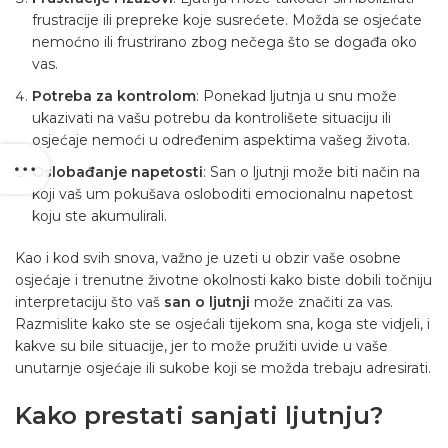
frustracije ili prepreke koje susrećete. Možda se osjećate
nemoćno ili frustrirano zbog nečega što se događa oko
vas.
Potreba za kontrolom
: Ponekad ljutnja u snu može
ukazivati na vašu potrebu da kontrolišete situaciju ili
osjećaje nemoći u određenim aspektima vašeg života.
Oslobađanje napetosti
: San o ljutnji može biti način na
koji vaš um pokušava osloboditi emocionalnu napetost
koju ste akumulirali.
Kao i kod svih snova, važno je uzeti u obzir vaše osobne
osjećaje i trenutne životne okolnosti kako biste dobili točniju
interpretaciju što vaš
san o ljutnji
može značiti za vas.
Razmislite kako ste se osjećali tijekom sna, koga ste vidjeli, i
kakve su bile situacije, jer to može pružiti uvide u vaše
unutarnje osjećaje ili sukobe koji se možda trebaju adresirati.
Kako prestati sanjati
ljutnju
?