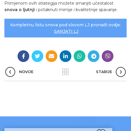
Primjenom ovih strategija možete smanjiti učestalost
snova o ljutnji
i potaknuti mirnije i kvalitetnije spavanje.
Kompletnu listu snova pod slovom LJ pronađi ovdje:
SANJATI LJ
NOVIJE
STARIJE