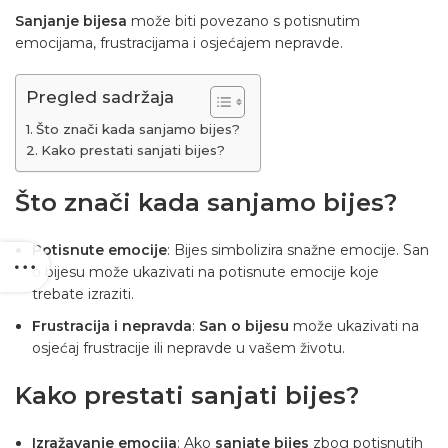
Sanjanje bijesa
može biti povezano s potisnutim
emocijama, frustracijama i osjećajem nepravde.
Pregled sadržaja
Što znači kada sanjamo bijes?
Kako prestati sanjati bijes?
Što znači kada sanjamo bijes?
Potisnute emocije
:
Bijes
simbolizira snažne emocije. San
o bijesu može ukazivati na potisnute emocije koje
trebate izraziti.
Frustracija i nepravda
:
San o bijesu
može ukazivati na
osjećaj frustracije ili nepravde u vašem životu.
Kako prestati sanjati bijes?
Izražavanje emocija
: Ako
sanjate bijes
zbog potisnutih