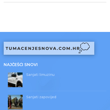
NAJČEŠĆI SNOVI
Sanjati limuzinu
Sanjati zapovijed