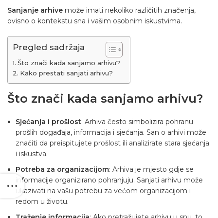
Sanjanje arhive
može imati nekoliko različitih značenja,
ovisno o kontekstu sna i vašim osobnim iskustvima.
Pregled sadržaja
Što znači kada sanjamo arhivu?
Kako prestati sanjati arhivu?
Što znači kada sanjamo arhivu?
Sjećanja i prošlost
: Arhiva često simbolizira pohranu
prošlih događaja, informacija i sjećanja. San o arhivi može
značiti da preispitujete prošlost ili analizirate stara sjećanja
i iskustva.
Potreba za organizacijom
: Arhiva je mjesto gdje se
informacije organizirano pohranjuju. Sanjati arhivu može
ukazivati na vašu potrebu za većom organizacijom i
redom u životu.
Traženje informacija
: Ako pretražujete arhivu u snu, to