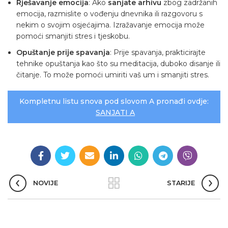
Rješavanje emocija
: Ako
sanjate arhivu
zbog zadržanih
emocija, razmislite o vođenju dnevnika ili razgovoru s
nekim o svojim osjećajima. Izražavanje emocija može
pomoći smanjiti stres i tjeskobu.
Opuštanje prije spavanja
: Prije spavanja, prakticirajte
tehnike opuštanja kao što su meditacija, duboko disanje ili
čitanje. To može pomoći umiriti vaš um i smanjiti stres.
Kompletnu listu snova pod slovom A pronađi ovdje:
SANJATI A
NOVIJE
STARIJE