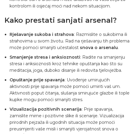
kontrolom ili osjećaj moći nad nekom situacijom.
Kako prestati sanjati arsenal?
Rješavanje sukoba i strahova
: Razmislite o sukobima ili
strahovima u svom životu. Rad na rješavanju tih problema
može pomoći smanjiti učestalost
snova o arsenalu
.
Smanjenje stresa i anksioznosti
: Radite na smanjenju
stresa i anksioznosti kroz tehnike opuštanja kao što su
meditacija, joga, duboko disanje ili redovita tjelovježba.
Opuštanje prije spavanja
: Uvođenje umirujućih
aktivnosti prije spavanja može pomoći umiriti vaš um.
Aktivnosti poput čitanja, slušanja smirujuće glazbe ili tople
kupke mogu pomoći smanjiti stres.
Vizualizacija pozitivnih scenarija
: Prije spavanja,
zamislite mirne i pozitivne slike ili scenarije. Vizualizacija
prirodnih pejzaža ili ugodnih situacija može pomoći
preusmjeriti vaše misli i smanjiti vjerojatnost snova o