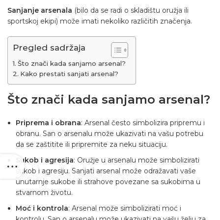
Sanjanje arsenala
(bilo da se radi o skladištu oružja ili
sportskoj ekipi) može imati nekoliko različitih značenja.
Pregled sadržaja
Što znači kada sanjamo arsenal?
Kako prestati sanjati arsenal?
Što znači kada sanjamo arsenal?
Priprema i obrana
: Arsenal često simbolizira pripremu i
obranu. San o arsenalu može ukazivati na vašu potrebu
da se zaštitite ili pripremite za neku situaciju.
Sukob i agresija
: Oružje u arsenalu može simbolizirati
sukob i agresiju. Sanjati arsenal može odražavati vaše
unutarnje sukobe ili strahove povezane sa sukobima u
stvarnom životu.
Moć i kontrola
: Arsenal može simbolizirati moć i
kontrolu. San o arsenalu može ukazivati na vašu želju za