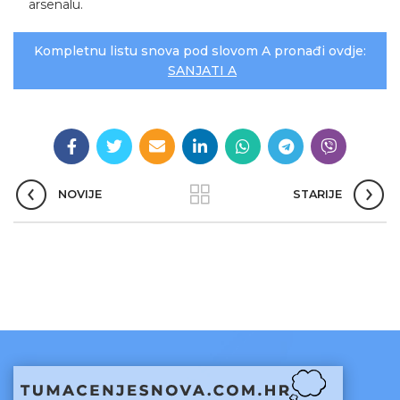
arsenalu.
Kompletnu listu snova pod slovom A pronađi ovdje:
SANJATI A
NOVIJE
STARIJE