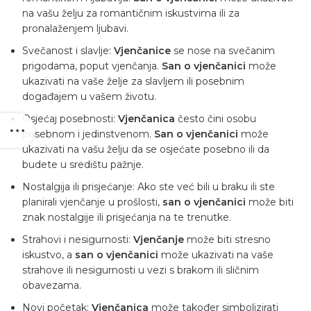
na vašu želju za romantičnim iskustvima ili za
pronalaženjem ljubavi.
Svečanost i slavlje:
Vjenčanice
se nose na svečanim
prigodama, poput vjenčanja.
San o vjenčanici
može
ukazivati ​​na vaše želje za slavljem ili posebnim
događajem u vašem životu.
Osjećaj posebnosti:
Vjenčanica
često čini osobu
posebnom i jedinstvenom.
San o vjenčanici
može
ukazivati ​​na vašu želju da se osjećate posebno ili da
budete u središtu pažnje.
Nostalgija ili prisjećanje: Ako ste već bili u braku ili ste
planirali vjenčanje u prošlosti,
san o vjenčanici
može biti
znak nostalgije ili prisjećanja na te trenutke.
Strahovi i nesigurnosti:
Vjenčanje
može biti stresno
iskustvo, a
san o vjenčanici
može ukazivati ​​na vaše
strahove ili nesigurnosti u vezi s brakom ili sličnim
obavezama.
Novi početak:
Vjenčanica
može također simbolizirati