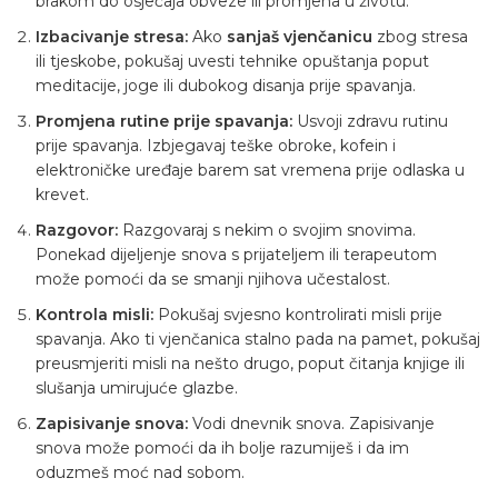
brakom do osjećaja obveze ili promjena u životu.
Izbacivanje stresa:
Ako
sanjaš vjenčanicu
zbog stresa
ili tjeskobe, pokušaj uvesti tehnike opuštanja poput
meditacije, joge ili dubokog disanja prije spavanja.
Promjena rutine prije spavanja:
Usvoji zdravu rutinu
prije spavanja. Izbjegavaj teške obroke, kofein i
elektroničke uređaje barem sat vremena prije odlaska u
krevet.
Razgovor:
Razgovaraj s nekim o svojim snovima.
Ponekad dijeljenje snova s prijateljem ili terapeutom
može pomoći da se smanji njihova učestalost.
Kontrola misli:
Pokušaj svjesno kontrolirati misli prije
spavanja. Ako ti vjenčanica stalno pada na pamet, pokušaj
preusmjeriti misli na nešto drugo, poput čitanja knjige ili
slušanja umirujuće glazbe.
Zapisivanje snova:
Vodi dnevnik snova. Zapisivanje
snova može pomoći da ih bolje razumiješ i da im
oduzmeš moć nad sobom.