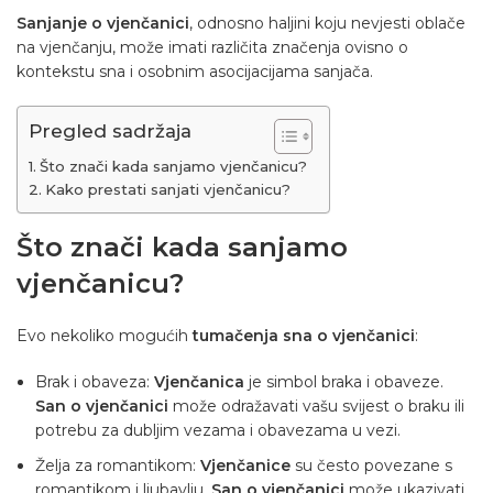
Sanjanje o vjenčanici
, odnosno
haljini
koju nevjesti oblače
na
vjenčanju
, može imati različita značenja ovisno o
kontekstu sna i osobnim asocijacijama sanjača.
Pregled sadržaja
Što znači kada sanjamo vjenčanicu?
Kako prestati sanjati vjenčanicu?
Što znači kada sanjamo
vjenčanicu?
Evo nekoliko mogućih
tumačenja sna o vjenčanici
:
Brak i obaveza:
Vjenčanica
je simbol braka i obaveze.
San o vjenčanici
može odražavati vašu svijest o braku ili
potrebu za dubljim vezama i obavezama u vezi.
Želja za romantikom:
Vjenčanice
su često povezane s
romantikom i ljubavlju.
San o vjenčanici
može ukazivati ​​