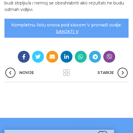
budi strpljiv/a i nemoj se obeshrabriti ako rezultati ne budu
odmah vidljivi.
Kompletnu listu snova pod slovom V pronađi ovdje:
SANJATI V
NOVIJE
STARIJE