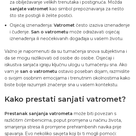
za obilježavanje velikih trenutaka i postignuća. Možda
sanjate vatromet
kao simbol prepoznavanja za nešto
što ste postigli ili želite postići.
Osjećaj iznenađenja:
Vatromet
često izaziva iznenađenje
i čuđenje.
San o vatrometu
može odražavati osjećaj
iznenađenja ili neočekivanih događaja u vašem životu.
Važno je napomenuti da su tumačenja snova subjektivna i
da se mogu razlikovati od osobe do osobe. Osjećaji i
iskustva sanjača igraju ključnu ulogu u tumačenju sna. Ako
vam je
san o vatrometu
ostavio poseban dojam, razmislite
o svojim osobnim emocijama i trenutnim okolnostima kako
biste bolje razumjeli značenje sna u vašem kontekstu.
Kako prestati sanjati vatromet?
Prestanak sanjanja vatrometa
može biti povezan s
različitim čimbenicima, poput promjena u načinu života,
smanjenja stresa ili promjene prehrambenih navika prije
spavanja. Evo nekoliko savjeta koji bi ti mogli pomoći: