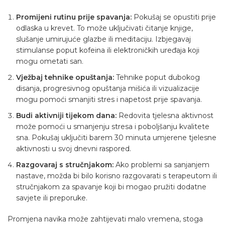
Promijeni rutinu prije spavanja:
Pokušaj se opustiti prije
odlaska u krevet. To može uključivati čitanje knjige,
slušanje umirujuće glazbe ili meditaciju. Izbjegavaj
stimulanse poput kofeina ili elektroničkih uređaja koji
mogu ometati san.
Vježbaj tehnike opuštanja:
Tehnike poput dubokog
disanja, progresivnog opuštanja mišića ili vizualizacije
mogu pomoći smanjiti stres i napetost prije spavanja.
Budi aktivniji tijekom dana:
Redovita tjelesna aktivnost
može pomoći u smanjenju stresa i poboljšanju kvalitete
sna. Pokušaj uključiti barem 30 minuta umjerene tjelesne
aktivnosti u svoj dnevni raspored.
Razgovaraj s stručnjakom:
Ako problemi sa sanjanjem
nastave, možda bi bilo korisno razgovarati s terapeutom ili
stručnjakom za spavanje koji bi mogao pružiti dodatne
savjete ili preporuke.
Promjena navika može zahtijevati malo vremena, stoga