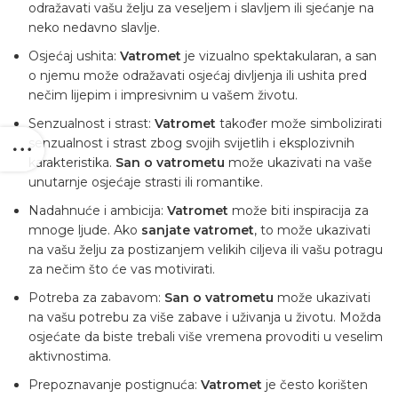
odražavati vašu želju za veseljem i slavljem ili sjećanje na
neko nedavno slavlje.
Osjećaj ushita:
Vatromet
je vizualno spektakularan, a san
o njemu može odražavati osjećaj divljenja ili ushita pred
nečim lijepim i impresivnim u vašem životu.
Senzualnost i strast:
Vatromet
također može simbolizirati
senzualnost i strast zbog svojih svijetlih i eksplozivnih
karakteristika.
San o vatrometu
može ukazivati ​​na vaše
unutarnje osjećaje strasti ili romantike.
Nadahnuće i ambicija:
Vatromet
može biti inspiracija za
mnoge ljude. Ako
sanjate vatromet
, to može ukazivati ​​
na vašu želju za postizanjem velikih ciljeva ili vašu potragu
za nečim što će vas motivirati.
Potreba za zabavom:
San o vatrometu
može ukazivati ​​
na vašu potrebu za više zabave i uživanja u životu. Možda
osjećate da biste trebali više vremena provoditi u veselim
aktivnostima.
Prepoznavanje postignuća:
Vatromet
je često korišten