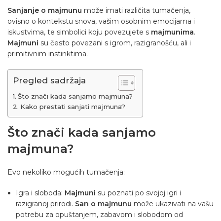
Sanjanje o majmunu
može imati različita tumačenja,
ovisno o kontekstu snova, vašim osobnim emocijama i
iskustvima, te simbolici koju povezujete s
majmunima
.
Majmuni
su često povezani s igrom, razigranošću, ali i
primitivnim instinktima.
Pregled sadržaja
Što znači kada sanjamo majmuna?
Kako prestati sanjati majmuna?
Što znači kada sanjamo
majmuna?
Evo nekoliko mogućih tumačenja:
Igra i sloboda:
Majmuni
su poznati po svojoj igri i
razigranoj prirodi.
San o majmunu
može ukazivati ​​na vašu
potrebu za opuštanjem, zabavom i slobodom od