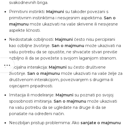
svakodnevnih briga.
Primitivni instinkti:
Majmuni
su također povezani s
primitivnim instinktima i nesvjesnim aspektima.
San o
majmunu
može ukazivati ​​na vaše skrivene ili nesvjesne
aspekte ličnosti.
Nedostatak ozbiljnosti:
Majmuni
često nisu percipirani
kao ozbiljne životinje.
San o majmunu
može ukazivati ​​na
vašu potrebu da se opustite, ne shvaćate stvari previše
ozbiljno ili da se povežete s svojom laganijom stranom.
Socijalna interakcija:
Majmuni
su često društvene
životinje.
San o majmunu
može ukazivati ​​na vaše želje za
društvenom interakcijom, povezivanjem s drugima ili
osjećajem pripadnosti.
Imitacija ili modeliranje:
Majmuni
su poznati po svojoj
sposobnosti imitiranja.
San o majmunu
može ukazivati ​​
na vašu potrebu da se ugledate na druge ili da se
ponašate na određeni način.
Neozbiljan pristup problemima: Ako
sanjate o majmunu