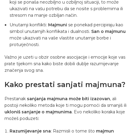
koji se ponaša neozbiljno u ozbiljnoj situaciji, to može
ukazivati ​​na vašu potrebu da se nosite s problemima ili
stresom na manje ozbiljan način.
Unutarnji konflikti:
Majmuni
se ponekad percipiraju kao
simbol unutarnjih konflikata i dualnosti.
San o majmunu
može ukazivati ​​na vaše vlastite unutarnje borbe i
proturječnosti.
Važno je uzeti u obzir osobne asocijacije i emocije koje vas
prate tijekom sna kako biste dobili dublje razumijevanje
značenja svog sna.
Kako prestati sanjati majmuna?
Prestanak
sanjanja majmuna može biti izazovan
, ali
postoji nekoliko metoda koje ti mogu pomoći da smanjiš ili
ukloniš sanjanje o majmunima
. Evo nekoliko koraka koje
možeš poduzeti:
Razumijevanje sna
: Razmisli o tome što
majmun