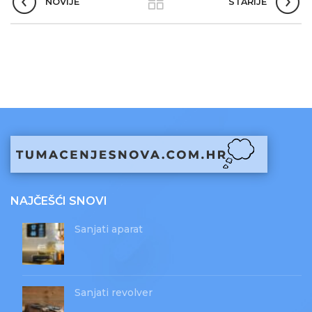
NOVIJE
STARIJE
NAJČEŠĆI SNOVI
Sanjati aparat
Sanjati revolver