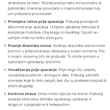
simbolizira za tebe. Možda postoji neko emocionalno ili
psihološko značenje povezano s majmunima koje tvoj
um pokušava procesuirati.
Promjena rutine prije spavanja
: Pokušaj promijeniti
aktivnosti prije spavanja. Umjesto gledanja televizije ili
korištenja mobitela, čitaj knjigu ili meditiraj. Opusti se i
usmjeri misli na nešto smirujuće.
Pisanje dnevnika snova
: Vođenje dnevnika snova može
pomoći u prepoznavanju obrazaca u tvojim snovima. Piši
o svojim snovima čim se probudiš. To može pomoći u
svjesnijem upravljanju snovima.
Vizualizacija prije spavanja
: Prije nego što zaspeš,
vizualiziraj pozitivne i smirujuće slike. Pokušaj zamisliti
scenarije koje bi želio sanjati, kao što su prekrasni pejzaži ili
sretni događaji.
Kontrola stresa
: Stres može utjecati na snove. Pokušaj
smanjiti stres kroz tehnike opuštanja, vježbanje ili
razgovor s prijateljima ili terapeutom.