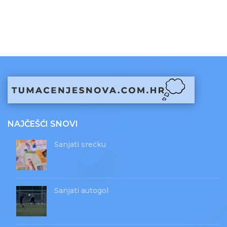
NAJČEŠĆI SNOVI
Sanjati srećku
Sanjati autogol