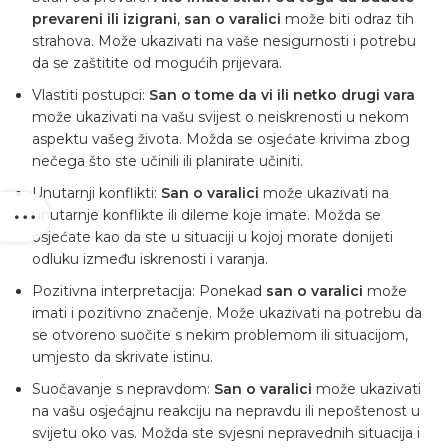
prevareni ili izigrani
,
san o varalici
može biti odraz tih
strahova. Može ukazivati ​​na vaše nesigurnosti i potrebu
da se zaštitite od mogućih prijevara.
Vlastiti postupci:
San o tome da vi ili netko drugi vara
može ukazivati ​​na vašu svijest o neiskrenosti u nekom
aspektu vašeg života. Možda se osjećate krivima zbog
nečega što ste učinili ili planirate učiniti.
Unutarnji konflikti:
San o varalici
može ukazivati ​​na
unutarnje konflikte ili dileme koje imate. Možda se
osjećate kao da ste u situaciji u kojoj morate donijeti
odluku između iskrenosti i varanja.
Pozitivna interpretacija: Ponekad
san o varalici
može
imati i pozitivno značenje. Može ukazivati ​​na potrebu da
se otvoreno suočite s nekim problemom ili situacijom,
umjesto da skrivate istinu.
Suočavanje s nepravdom:
San o varalici
može ukazivati ​​
na vašu osjećajnu reakciju na nepravdu ili nepoštenost u
svijetu oko vas. Možda ste svjesni nepravednih situacija i