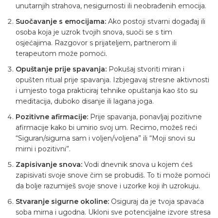
unutarnjih strahova, nesigurnosti ili neobrađenih emocija.
Suočavanje s emocijama:
Ako postoji stvarni događaj ili
osoba koja je uzrok tvojih snova, suoči se s tim
osjećajima. Razgovor s prijateljem, partnerom ili
terapeutom može pomoći.
Opuštanje prije spavanja:
Pokušaj stvoriti miran i
opušten ritual prije spavanja. Izbjegavaj stresne aktivnosti
i umjesto toga prakticiraj tehnike opuštanja kao što su
meditacija, duboko disanje ili lagana joga.
Pozitivne afirmacije:
Prije spavanja, ponavljaj pozitivne
afirmacije kako bi umirio svoj um. Recimo, možeš reći
“Siguran/sigurna sam i voljen/voljena” ili “Moji snovi su
mirni i pozitivni”.
Zapisivanje snova:
Vodi dnevnik snova u kojem ćeš
zapisivati svoje snove čim se probudiš. To ti može pomoći
da bolje razumiješ svoje snove i uzorke koji ih uzrokuju.
Stvaranje sigurne okoline:
Osiguraj da je tvoja spavaća
soba mirna i ugodna. Ukloni sve potencijalne izvore stresa