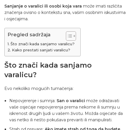
Sanjanje o varalici ili osobi koja vara
može imati različita
značenja ovisno o kontekstu sna, vašim osobnim iskustvima
i osjećajima.
Pregled sadržaja
Što znači kada sanjamo varalicu?
Kako prestati sanjati varalicu?
Što znači kada sanjamo
varalicu?
Evo nekoliko mogućih tumačenja:
Nepovjerenje i sumnja:
San o varalici
može odražavati
vaše osjećaje nepovjerenja prema nekome ili sumnju u
iskrenost drugih ljudi u vašem životu. Možda osjećate da
vas netko ili nešto pokušava prevariti ili manipulirati.
Strah od prevare:
Ako imate strah od toga da budete