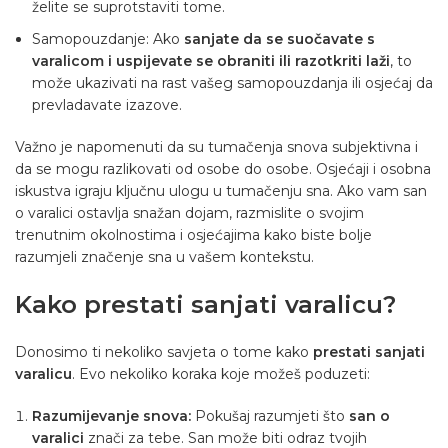
želite se suprotstaviti tome.
Samopouzdanje: Ako
sanjate da se suočavate s
varalicom i uspijevate se obraniti ili razotkriti laži
, to
može ukazivati ​​na rast vašeg samopouzdanja ili osjećaj da
prevladavate izazove.
Važno je napomenuti da su tumačenja snova subjektivna i
da se mogu razlikovati od osobe do osobe. Osjećaji i osobna
iskustva igraju ključnu ulogu u tumačenju sna. Ako vam san
o varalici ostavlja snažan dojam, razmislite o svojim
trenutnim okolnostima i osjećajima kako biste bolje
razumjeli značenje sna u vašem kontekstu.
Kako prestati sanjati varalicu?
Donosimo ti nekoliko savjeta o tome kako
prestati sanjati
varalicu
. Evo nekoliko koraka koje možeš poduzeti:
Razumijevanje snova:
Pokušaj razumjeti što
san o
varalici
znači za tebe. San može biti odraz tvojih