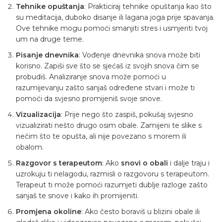
Tehnike opuštanja
: Prakticiraj tehnike opuštanja kao što
su meditacija, duboko disanje ili lagana joga prije spavanja.
Ove tehnike mogu pomoći smanjiti stres i usmjeriti tvoj
um na druge teme.
Pisanje dnevnika
: Vođenje dnevnika snova može biti
korisno. Zapiši sve što se sjećaš iz svojih snova čim se
probudiš. Analiziranje snova može pomoći u
razumijevanju zašto sanjaš određene stvari i može ti
pomoći da svjesno promijeniš svoje snove.
Vizualizacija
: Prije nego što zaspiš, pokušaj svjesno
vizualizirati nešto drugo osim obale. Zamijeni te slike s
nečim što te opušta, ali nije povezano s morem ili
obalom.
Razgovor s terapeutom
: Ako
snovi o obali
i dalje traju i
uzrokuju ti nelagodu, razmisli o razgovoru s terapeutom.
Terapeut ti može pomoći razumjeti dublje razloge zašto
sanjaš te snove i kako ih promijeniti.
Promjena okoline
: Ako često boraviš u blizini obale ili