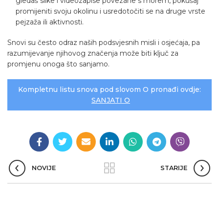
gledaš slike i videozapise povezane s morem, pokušaj
promijeniti svoju okolinu i usredotočiti se na druge vrste
pejzaža ili aktivnosti.
Snovi su često odraz naših podsvjesnih misli i osjećaja, pa
razumijevanje njihovog značenja može biti ključ za
promjenu onoga što sanjamo.
Kompletnu listu snova pod slovom O pronađi ovdje:
SANJATI O
NOVIJE
STARIJE