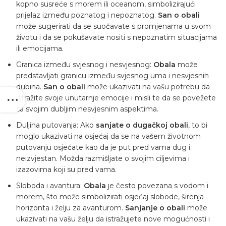
kopno susreće s morem ili oceanom, simbolizirajući
prijelaz između poznatog i nepoznatog.
San o obali
može sugerirati da se suočavate s promjenama u svom
životu i da se pokušavate nositi s nepoznatim situacijama
ili emocijama.
Granica između svjesnog i nesvjesnog:
Obala
može
predstavljati granicu između svjesnog uma i nesvjesnih
dubina.
San o obali
može ukazivati ​​na vašu potrebu da
istražite svoje unutarnje emocije i misli te da se povežete
sa svojim dubljim nesvjesnim aspektima.
Duljina putovanja: Ako
sanjate o dugačkoj obali
, to bi
moglo ukazivati ​​na osjećaj da se na vašem životnom
putovanju osjećate kao da je put pred vama dug i
neizvjestan. Možda razmišljate o svojim ciljevima i
izazovima koji su pred vama.
Sloboda i avantura:
Obala
je često povezana s vodom i
morem, što može simbolizirati osjećaj slobode, širenja
horizonta i želju za avanturom.
Sanjanje o obali
može
ukazivati ​​na vašu želju da istražujete nove mogućnosti i