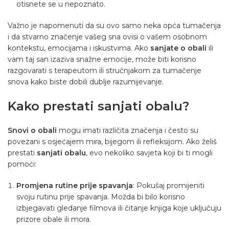
otisnete se u nepoznato.
Važno je napomenuti da su ovo samo neka opća tumačenja
i da stvarno značenje vašeg sna ovisi o vašem osobnom
kontekstu, emocijama i iskustvima. Ako
sanjate o obali
ili
vam taj san izaziva snažne emocije, može biti korisno
razgovarati s terapeutom ili stručnjakom za tumačenje
snova kako biste dobili dublje razumijevanje.
Kako prestati sanjati obalu?
Snovi o obali
mogu imati različita značenja i često su
povezani s osjećajem mira, bijegom ili refleksijom. Ako želiš
prestati
sanjati obalu
, evo nekoliko savjeta koji bi ti mogli
pomoći:
Promjena rutine prije spavanja
: Pokušaj promijeniti
svoju rutinu prije spavanja. Možda bi bilo korisno
izbjegavati gledanje filmova ili čitanje knjiga koje uključuju
prizore obale ili mora.