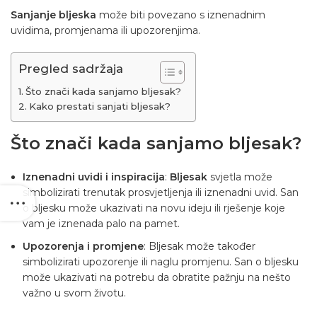
Sanjanje bljeska
može biti povezano s iznenadnim
uvidima, promjenama ili upozorenjima.
Pregled sadržaja
Što znači kada sanjamo bljesak?
Kako prestati sanjati bljesak?
Što znači kada sanjamo bljesak?
Iznenadni uvidi i inspiracija
:
Bljesak
svjetla
može
simbolizirati trenutak prosvjetljenja ili iznenadni uvid. San
o bljesku može ukazivati na novu ideju ili rješenje koje
vam je iznenada palo na pamet.
Upozorenja i promjene
:
Bljesak
može također
simbolizirati upozorenje ili naglu promjenu. San o bljesku
može ukazivati na potrebu da obratite pažnju na nešto
važno u svom životu.