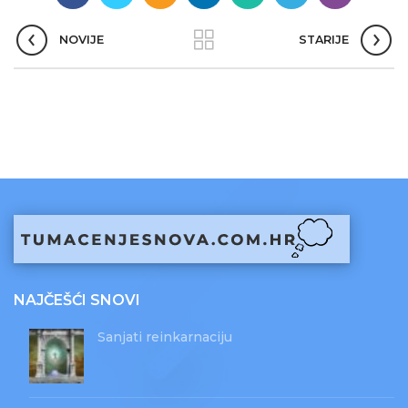
NOVIJE
STARIJE
NAJČEŠĆI SNOVI
Sanjati reinkarnaciju