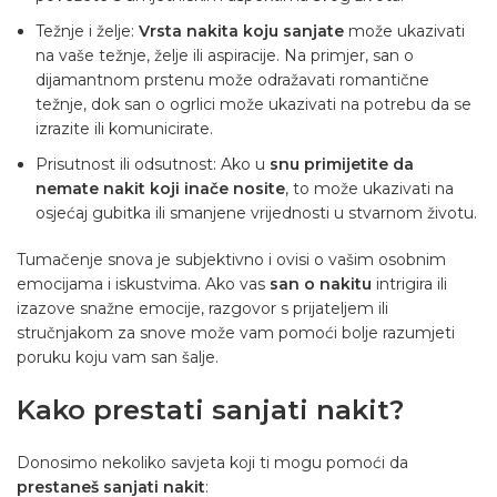
Težnje i želje:
Vrsta nakita koju sanjate
može ukazivati
na vaše težnje, želje ili aspiracije. Na primjer, san o
dijamantnom prstenu može odražavati romantične
težnje, dok san o ogrlici može ukazivati na potrebu da se
izrazite ili komunicirate.
Prisutnost ili odsutnost: Ako u
snu primijetite da
nemate nakit koji inače nosite
, to može ukazivati na
osjećaj gubitka ili smanjene vrijednosti u stvarnom životu.
Tumačenje snova je subjektivno i ovisi o vašim osobnim
emocijama i iskustvima. Ako vas
san o nakitu
intrigira ili
izazove snažne emocije, razgovor s prijateljem ili
stručnjakom za snove može vam pomoći bolje razumjeti
poruku koju vam san šalje.
Kako prestati sanjati nakit?
Donosimo nekoliko savjeta koji ti mogu pomoći da
prestaneš sanjati nakit
: