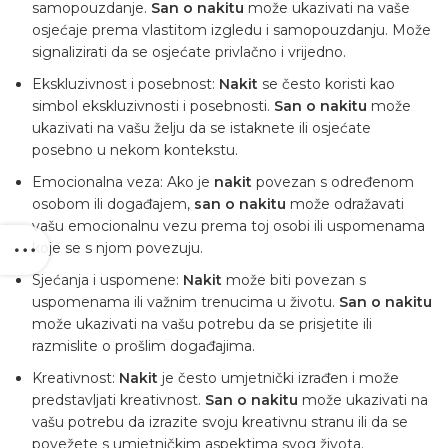
samopouzdanje.
San o nakitu
može ukazivati na vaše
osjećaje prema vlastitom izgledu i samopouzdanju. Može
signalizirati da se osjećate privlačno i vrijedno.
Ekskluzivnost i posebnost:
Nakit
se često koristi kao
simbol ekskluzivnosti i posebnosti.
San o nakitu
može
ukazivati na vašu želju da se istaknete ili osjećate
posebno u nekom kontekstu.
Emocionalna veza: Ako je
nakit
povezan s određenom
osobom ili događajem,
san o nakitu
može odražavati
vašu emocionalnu vezu prema toj osobi ili uspomenama
koje se s njom povezuju.
Sjećanja i uspomene:
Nakit
može biti povezan s
uspomenama ili važnim trenucima u životu.
San o nakitu
može ukazivati na vašu potrebu da se prisjetite ili
razmislite o prošlim događajima.
Kreativnost:
Nakit
je često umjetnički izrađen i može
predstavljati kreativnost.
San o nakitu
može ukazivati na
vašu potrebu da izrazite svoju kreativnu stranu ili da se
povežete s umjetničkim aspektima svog života.