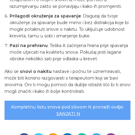
razumijevanju zašto se ponavljaju i kako ih promijeniti.
Prilagodi okruženje za spavanje
: Osiguraj da tvoje
okruženje za spavanje bude mirno i bez distrakcija koje bi
mogle potaknuti snove o nakitu. To uključuje udobnost
kreveta, tamu u sobi i smanjenje buke.
Pazi na prehranu
: Teška ili začinjena hrana prije spavanja
može utjecati na kvalitetu snova. Pokušaj jesti lagane
obroke nekoliko sati prije odlaska u krevet.
Ako se
snovi o nakitu
nastave i počnu te uznemiravati,
može biti korisno razgovarati s terapeutom koji se bavi
snovima. Oni ti mogu pomoći da dublje istražiš što bi ti snovi
mogli značiti i kako ih bolje kontrolirati.
Kompletnu listu snova pod slovom N pronađi ovdje:
SANJATI N