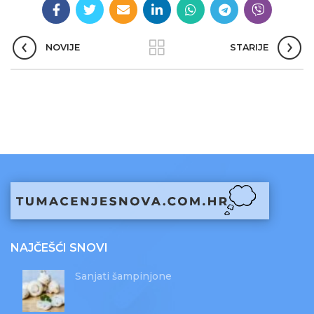
NOVIJE
STARIJE
NAJČEŠĆI SNOVI
Sanjati šampinjone