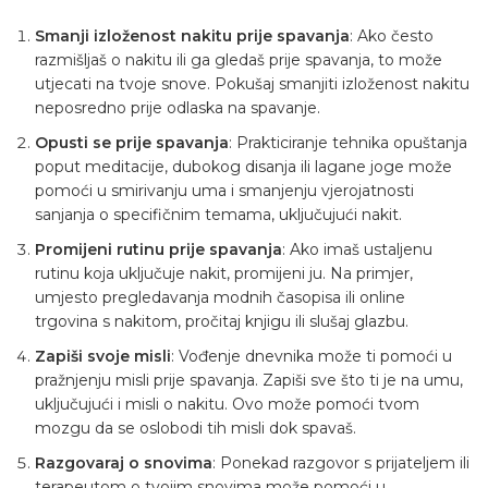
Smanji izloženost nakitu prije spavanja
: Ako često
razmišljaš o nakitu ili ga gledaš prije spavanja, to može
utjecati na tvoje snove. Pokušaj smanjiti izloženost nakitu
neposredno prije odlaska na spavanje.
Opusti se prije spavanja
: Prakticiranje tehnika opuštanja
poput meditacije, dubokog disanja ili lagane joge može
pomoći u smirivanju uma i smanjenju vjerojatnosti
sanjanja o specifičnim temama, uključujući nakit.
Promijeni rutinu prije spavanja
: Ako imaš ustaljenu
rutinu koja uključuje nakit, promijeni ju. Na primjer,
umjesto pregledavanja modnih časopisa ili online
trgovina s nakitom, pročitaj knjigu ili slušaj glazbu.
Zapiši svoje misli
: Vođenje dnevnika može ti pomoći u
pražnjenju misli prije spavanja. Zapiši sve što ti je na umu,
uključujući i misli o nakitu. Ovo može pomoći tvom
mozgu da se oslobodi tih misli dok spavaš.
Razgovaraj o snovima
: Ponekad razgovor s prijateljem ili
terapeutom o tvojim snovima može pomoći u