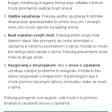
knjige, meditacija ili lagana šetnja prije odlaska u krevet
može promijeniti sadržaj tvojih snova.
Vježbe opuštanja
: Pokušaj vježbe opuštanja ili tehnike
disanja prije spavanja kako bi umirio svoj um i smanjio
stres, što može utjecati na sadržaj snova.
Budi svjestan svojih misli
: Pokušaj pratiti svoje misli
tijekom dana. Ako primijetiš da često razmišljaš o
cipelama ili nečemu povezanom s njima, možda to može
biti razlog zašto sanjaš o njima. Pokušaj preusmjeriti svoje
misli na druge stvari.
Razgovaraj s stručnjakom
: Ako ti
snovi o cipelama
uzrokuju ozbiljne probleme ili nelagodu, možda bi bilo
dobro razgovarati s terapeutom ili psihologom koji ti
može pomoći razumjeti njihovu simboliku i kako se nositi
s njima.
Pokušaj primijeniti ove savjete i vidi može li to pomoći
smanjiti ili zaustaviti snove o cipelama.