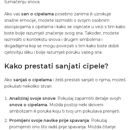
tumačenju snova.
Ako vas
san o cipelama
posebno zanima ili uzrokuje
snažne emocije, možete razmisliti o svojim osobnim
asocijacijama s cipelama i kako se osjećate u vezi s tim kako
biste bolje razumjeli značenje svog sna. Također, možete
razmisliti o kontekstu snova i drugim simbolima i
događajima koji se mogu povezati s tim kako biste dobili
cjelovitiju sliku i bolje razumjeli poruku vašeg sna.
Kako prestati sanjati cipele?
Ako
sanjaš o cipelama
i želiš prestati sanjati o njima, možeš
pokušati nekoliko stvari:
Analiziraj svoje snove
: Pokušaj zapamtiti detalje svojih
snova o cipelama
. Možda postoji neki skriveni
simbolizam ili poruka koju ti tvoj um pokušava prenijeti.
Promijeni svoje navike prije spavanja
: Pokušaj
promijeniti ono što radiš prije spavanja. Možda čitanje