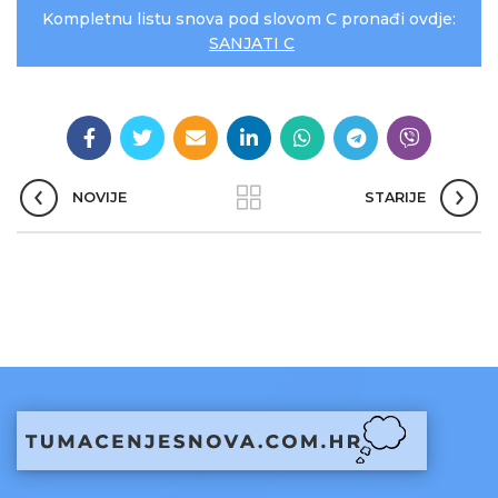
Kompletnu listu snova pod slovom C pronađi ovdje:
SANJATI C
NOVIJE
STARIJE