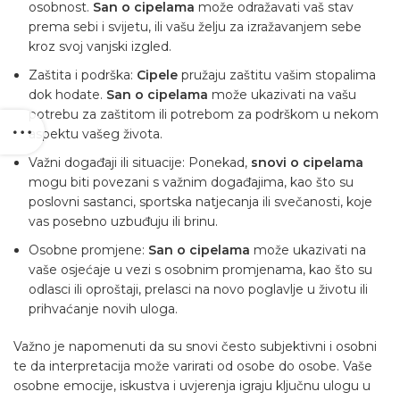
osobnost.
San o cipelama
može odražavati vaš stav
prema sebi i svijetu, ili vašu želju za izražavanjem sebe
kroz svoj vanjski izgled.
Zaštita i podrška:
Cipele
pružaju zaštitu vašim stopalima
dok hodate.
San o cipelama
može ukazivati na vašu
potrebu za zaštitom ili potrebom za podrškom u nekom
aspektu vašeg života.
Važni događaji ili situacije: Ponekad,
snovi o cipelama
mogu biti povezani s važnim događajima, kao što su
poslovni sastanci, sportska natjecanja ili svečanosti, koje
vas posebno uzbuđuju ili brinu.
Osobne promjene:
San o cipelama
može ukazivati na
vaše osjećaje u vezi s osobnim promjenama, kao što su
odlasci ili oproštaji, prelasci na novo poglavlje u životu ili
prihvaćanje novih uloga.
Važno je napomenuti da su snovi često subjektivni i osobni
te da interpretacija može varirati od osobe do osobe. Vaše
osobne emocije, iskustva i uvjerenja igraju ključnu ulogu u