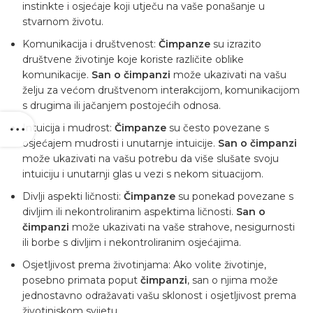
instinkte i osjećaje koji utječu na vaše ponašanje u
stvarnom životu.
Komunikacija i društvenost:
Čimpanze
su izrazito
društvene životinje koje koriste različite oblike
komunikacije.
San o čimpanzi
može ukazivati na vašu
želju za većom društvenom interakcijom, komunikacijom
s drugima ili jačanjem postojećih odnosa.
Intuicija i mudrost:
Čimpanze
su često povezane s
osjećajem mudrosti i unutarnje intuicije.
San o čimpanzi
može ukazivati na vašu potrebu da više slušate svoju
intuiciju i unutarnji glas u vezi s nekom situacijom.
Divlji aspekti ličnosti:
Čimpanze
su ponekad povezane s
divljim ili nekontroliranim aspektima ličnosti.
San o
čimpanzi
može ukazivati na vaše strahove, nesigurnosti
ili borbe s divljim i nekontroliranim osjećajima.
Osjetljivost prema životinjama: Ako volite životinje,
posebno primata poput
čimpanzi
, san o njima može
jednostavno odražavati vašu sklonost i osjetljivost prema
životinjskom svijetu.