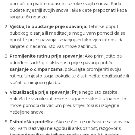
pomoći da pratite obrasce i uzroke svojih snova. Kada
budete svjesniji svojih snova, lakše ćete prepoznati kada
sanjate čimpanzu.
Vježbajte opuštanje prije spavanja:
Tehnike poput
dubokog disanja ili meditacije mogu vam pomoći da se
opustite prije spavanja, smanjujući tako vjerojatnost da
sanjate o nečemu što vas može zabrinuti.
Promijenite rutinu prije spavanja:
Ako primijetite da
određeni sadržaji ili aktivnosti prije spavanja potiču
sanjanje o čimpanzama
, pokušajte promijeniti svoju
rutinu. Umjesto toga, pokušajte čitati nešto opuštajuće ili
slušati umirujuću glazbu.
Vizualizacija prije spavanja:
Prije nego što zaspite,
pokušajte vizualizirati mirne i ugodne slike ili situacije. To
može pomoći da vaš um preusmjeri fokus i izbjegne
neželjene snove.
Psihološka podrška:
Ako se često suočavate sa snovima
koji vam izazivaju nelagodu ili anksioznost, razgovor s