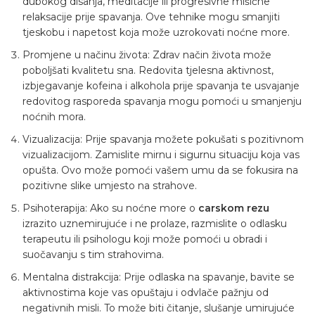
dubokog disanja, meditacije ili progresivne mišićne
relaksacije prije spavanja. Ove tehnike mogu smanjiti
tjeskobu i napetost koja može uzrokovati noćne more.
Promjene u načinu života: Zdrav način života može
poboljšati kvalitetu sna. Redovita tjelesna aktivnost,
izbjegavanje kofeina i alkohola prije spavanja te usvajanje
redovitog rasporeda spavanja mogu pomoći u smanjenju
noćnih mora.
Vizualizacija: Prije spavanja možete pokušati s pozitivnom
vizualizacijom. Zamislite mirnu i sigurnu situaciju koja vas
opušta. Ovo može pomoći vašem umu da se fokusira na
pozitivne slike umjesto na strahove.
Psihoterapija: Ako su noćne more o
carskom rezu
izrazito uznemirujuće i ne prolaze, razmislite o odlasku
terapeutu ili psihologu koji može pomoći u obradi i
suočavanju s tim strahovima.
Mentalna distrakcija: Prije odlaska na spavanje, bavite se
aktivnostima koje vas opuštaju i odvlače pažnju od
negativnih misli. To može biti čitanje, slušanje umirujuće