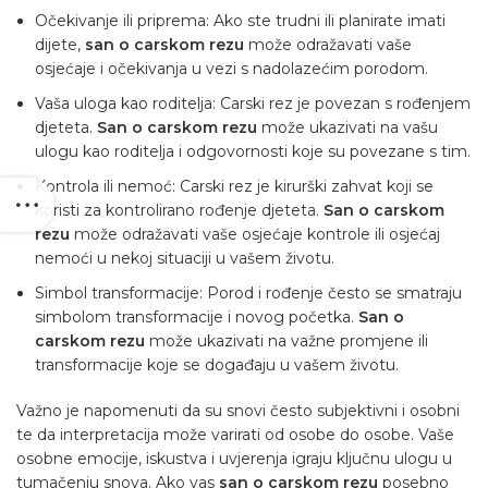
Očekivanje ili priprema: Ako ste trudni ili planirate imati
dijete,
san o carskom rezu
može odražavati vaše
osjećaje i očekivanja u vezi s nadolazećim porodom.
Vaša uloga kao roditelja: Carski rez je povezan s rođenjem
djeteta.
San o carskom rezu
može ukazivati na vašu
ulogu kao roditelja i odgovornosti koje su povezane s tim.
Kontrola ili nemoć: Carski rez je kirurški zahvat koji se
koristi za kontrolirano rođenje djeteta.
San o carskom
rezu
može odražavati vaše osjećaje kontrole ili osjećaj
nemoći u nekoj situaciji u vašem životu.
Simbol transformacije: Porod i rođenje često se smatraju
simbolom transformacije i novog početka.
San o
carskom rezu
može ukazivati na važne promjene ili
transformacije koje se događaju u vašem životu.
Važno je napomenuti da su snovi često subjektivni i osobni
te da interpretacija može varirati od osobe do osobe. Vaše
osobne emocije, iskustva i uvjerenja igraju ključnu ulogu u
tumačenju snova. Ako vas
san o carskom rezu
posebno