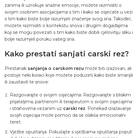
zanima ili uzrokuje snažne emocije, možete razmisliti o
svojim osobnim asocijacijama s tim i kako se osjećate u vezi
s tim kako biste bolje razumjeli značenje svog sna. Također,
možete razmisliti o kontekstu snova i drugim događajima
koji se mogu povezati s tim kako biste dobili cjelovitiju sliku i
bolje razumjeli poruku vašeg sna.
Kako prestati sanjati carski rez?
Prestanak
sanjanja o carskom rezu
može biti izazovan, ali
postoje neki koraci koje možete poduzeti kako biste smanjili
ili zaustavili te snove:
Razgovarajte o svojim osjećajima: Razgovarajte s bliskim
prijateljima, partnerom ili terapeutom o svojim osjećajima
i strahovima vezanim uz
carski rez
. Ponekad izražavanje
svojih osjećaja može pomoći da se olakša emocionalni
teret.
Vježbe opuštanja: Pokušajte s vježbama opuštanja poput