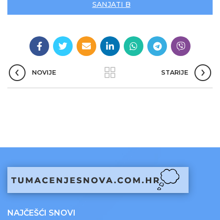
SANJATI B
NOVIJE
STARIJE
NAJČEŠĆI SNOVI