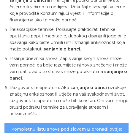
sanjanja o banci
ili financijama potaknuta onime što
čujemo ili vidimo u medijima. Pokušajte smanjiti vrijeme
koje provodite konzumirajući vijesti ili informacije o
financijama ako to može pomoći.
Relaksacijske tehnike: Pokušajte prakticirati tehnike
opuštanja poput meditacije, dubokog disanja ili joge prije
spavanja kako biste umirili um i smanjili anksioznost koja
može potaknuti
sanjanje o banci
.
Pisanje dnevnika snova: Zapisivanje svojih snova može
vam pomoći da bolje razumijete njihovo značenje i može
vam dati uvid u to što vas može potaknuti na
sanjanje
o
banci
.
Razgovor s terapeutom: Ako
sanjanje o banci
uzrokuje
značajnu anksioznost ili utječe na vaš svakodnevni život,
razgovor s terapeutom može biti koristan. Oni vam mogu
pružiti podršku i tehnike za upravljanje stresom i
anksioznošću.
Kompletnu listu snova pod slovom B pronađi ovdje: