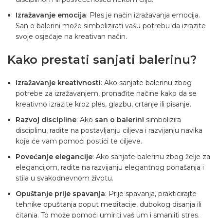
Izražavanje emocija
: Ples je način izražavanja emocija.
San o balerini može simbolizirati vašu potrebu da izrazite
svoje osjećaje na kreativan način.
Kako prestati sanjati balerinu?
Izražavanje kreativnosti
: Ako sanjate balerinu zbog
potrebe za izražavanjem, pronađite načine kako da se
kreativno izrazite kroz ples, glazbu, crtanje ili pisanje.
Razvoj discipline
: Ako
san o balerini
simbolizira
disciplinu, radite na postavljanju ciljeva i razvijanju navika
koje će vam pomoći postići te ciljeve.
Povećanje elegancije
: Ako sanjate balerinu zbog želje za
elegancijom, radite na razvijanju elegantnog ponašanja i
stila u svakodnevnom životu.
Opuštanje prije spavanja
: Prije spavanja, prakticirajte
tehnike opuštanja poput meditacije, dubokog disanja ili
čitanja. To može pomoći umiriti vaš um i smanjiti stres.