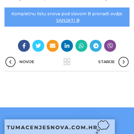
Kompletnu listu snova pod slovom B pronađi ovdje:
SANJATI B
NOVIJE
STARIJE