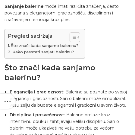
Sanjanje balerine
može imati različita značenja, često
povezana s elegancijom, gracioznošću, disciplinom i
izražavanjem emocija kroz ples.
Pregled sadržaja
Što znači kada sanjamo balerinu?
Kako prestati sanjati balerinu?
Što znači kada sanjamo
balerinu?
Elegancija i gracioznost
: Balerine su poznate po svojoj
eleganciji i gracioznosti. San o balerini može simbolizirati
vašu želju da budete elegantni i graciozni u svom životu.
Disciplina i posvećenost
:
Balerine
prolaze kroz
intenzivnu obuku i zahtijevaju veliku disciplinu. San o
balerini može ukazivati na vašu potrebu za većom
disciplinom ili posvećenošću nekom cilju.