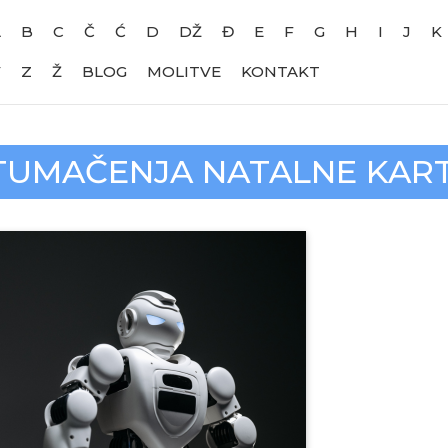
A
B
C
Č
Ć
D
DŽ
Đ
E
F
G
H
I
J
K
V
Z
Ž
BLOG
MOLITVE
KONTAKT
TUMAČENJA NATALNE KAR