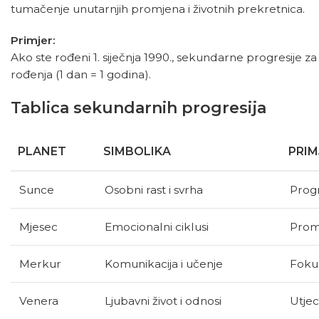
tumačenje unutarnjih promjena i životnih prekretnica.
Primjer:
Ako ste rođeni 1. siječnja 1990., sekundarne progresije 
rođenja (1 dan = 1 godina).
Tablica sekundarnih progresija
PLANET
SIMBOLIKA
PRIM
Sunce
Osobni rast i svrha
Progr
Mjesec
Emocionalni ciklusi
Promj
Merkur
Komunikacija i učenje
Fokus
Venera
Ljubavni život i odnosi
Utjec