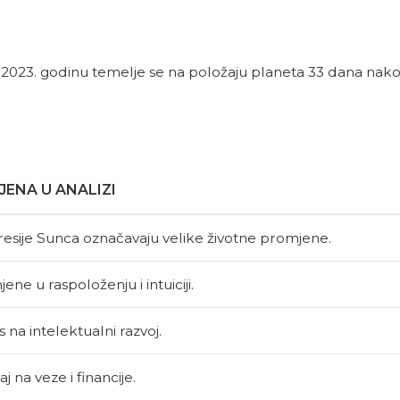
za 2023. godinu temelje se na položaju planeta 33 dana nak
JENA U ANALIZI
esije Sunca označavaju velike životne promjene.
ene u raspoloženju i intuiciji.
 na intelektualni razvoj.
aj na veze i financije.