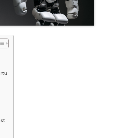
artu
a
ost