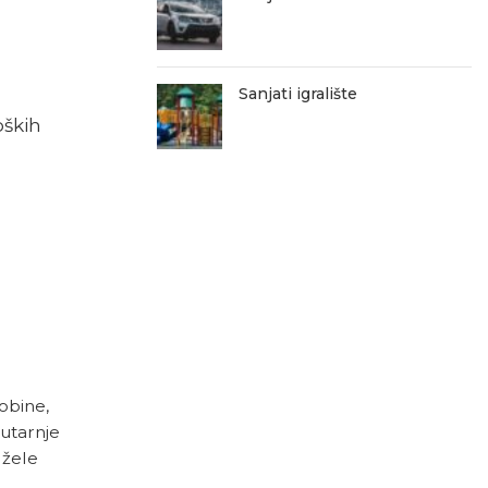
Sanjati igralište
oških
obine,
nutarnje
 žele