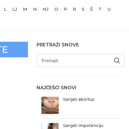
L
LJ
M
N
NJ
O
P
R
S
Š
T
U
PRETRAŽI SNOVE
TE
NAJČEŠĆI SNOVI
Sanjati abortus
Sanjati impotenciju