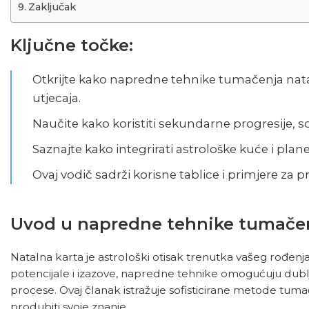
Zaključak
Ključne točke:
Otkrijte kako napredne tehnike tumačenja nata
utjecaja.
Naučite kako koristiti sekundarne progresije, s
Saznajte kako integrirati astrološke kuće i plan
Ovaj vodič sadrži korisne tablice i primjere za 
Uvod u napredne tehnike tumačen
Natalna karta
je astrološki otisak trenutka vašeg rođen
potencijale i izazove, napredne tehnike omogućuju dublju
procese. Ovaj članak istražuje sofisticirane metode tuma
produbiti svoje znanje.