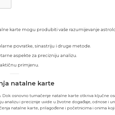
lne karte mogu produbiti vaše razumijevanje astrol
olarne povratke, sinastriju i druge metode.
etarne aspekte za precizniju analizu.
praktičnu primjenu.
ja natalne karte
ja. Dok osnovno tumačenje natalne karte otkriva ključne os
 analizu i preciznije uvide u životne događaje, odnose i u
čenja natalne karte, prilagođene i početnicima i onima koji