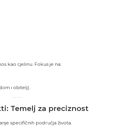
s kao cjelinu. Fokus je na:
om i obitelj).
ti: Temelj za preciznost
anje specifičnih područja života.