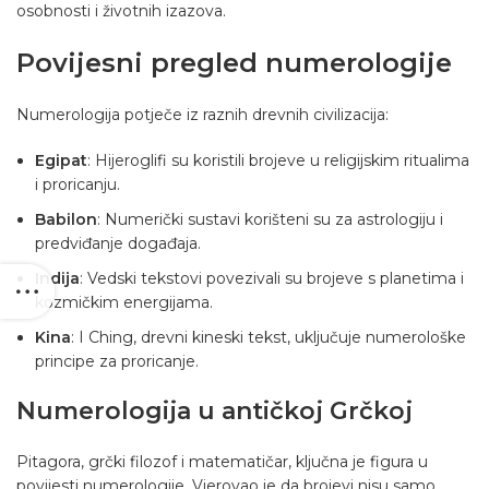
osobnosti i životnih izazova.
Povijesni pregled numerologije
Numerologija potječe iz raznih drevnih civilizacija:
Egipat
: Hijeroglifi su koristili brojeve u religijskim ritualima
i proricanju.
Babilon
: Numerički sustavi korišteni su za astrologiju i
predviđanje događaja.
Indija
: Vedski tekstovi povezivali su brojeve s planetima i
kozmičkim energijama.
Kina
: I Ching, drevni kineski tekst, uključuje numerološke
principe za proricanje.
Numerologija u antičkoj Grčkoj
Pitagora, grčki filozof i matematičar, ključna je figura u
povijesti numerologije. Vjerovao je da brojevi nisu samo