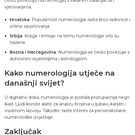
često povezuju numerologiju s lokalnim tradicijama i
vjerovanjima.
Hrvatska
: Popularnost numerologije raste kroz radionice i
online savjetovanja.
Srbija
: Knjige i emisije na temu numerologije vrlo su
tražene.
Bosna i Hercegovina
: Numerologija se često povezuje s
duhovnim iscjeliteljima i astrologijom.
Kako numerologija utječe na
današnji svijet?
U digitalno doba, numerologija je postala pristupačnija nego
ikad. Ljudi koriste alate za analizu brojeva u ljubavi, karijeri i
osobnom razvoju. Također, raste interes za personalizirane
numerološke izvještaje.
Zaključak