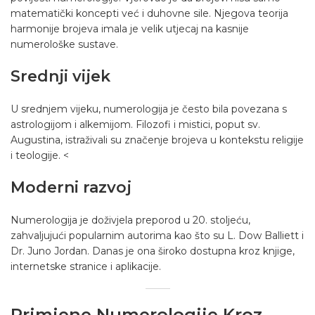
matematički koncepti već i duhovne sile. Njegova teorija
harmonije brojeva imala je velik utjecaj na kasnije
numerološke sustave.
Srednji vijek
U srednjem vijeku, numerologija je često bila povezana s
astrologijom i alkemijom. Filozofi i mistici, poput sv.
Augustina, istraživali su značenje brojeva u kontekstu religije
i teologije. <
Moderni razvoj
Numerologija je doživjela preporod u 20. stoljeću,
zahvaljujući popularnim autorima kao što su L. Dow Balliett i
Dr. Juno Jordan. Danas je ona široko dostupna kroz knjige,
internetske stranice i aplikacije.
Primjene Numerologije Kroz