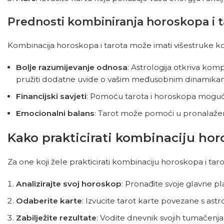
Prednosti kombiniranja horoskopa i t
Kombinacija horoskopa i tarota može imati višestruke kor
Bolje razumijevanje odnosa
: Astrologija otkriva kom
pružiti dodatne uvide o vašim međusobnim dinamika
Financijski savjeti
: Pomoću tarota i horoskopa moguće j
Emocionalni balans
: Tarot može pomoći u pronalaženj
Kako prakticirati kombinaciju hor
Za one koji žele prakticirati kombinaciju horoskopa i ta
Analizirajte svoj horoskop
: Pronađite svoje glavne pla
Odaberite karte
: Izvucite tarot karte povezane s ast
Zabilježite rezultate
: Vodite dnevnik svojih tumačenja 