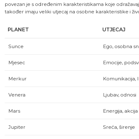
povezan je s određenim karakteristikama koje odražavaju
također imaju veliki utjecaj na osobne karakteristike i ži
PLANET
UTJECAJ
Sunce
Ego, osobna s
Mjesec
Emocije, podsvi
Merkur
Komunikacija, 
Venera
Ljubav, odnosi
Mars
Energija, akcija
Jupiter
Sreća, širenje