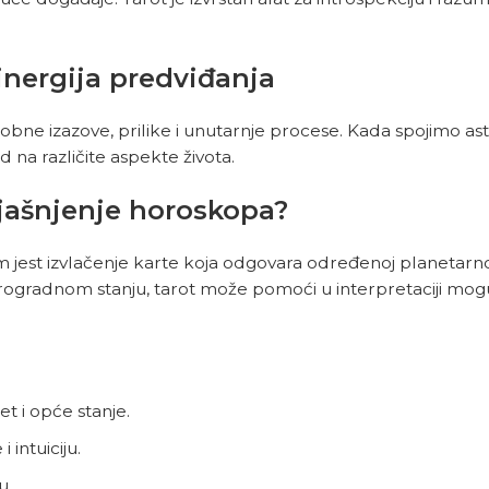
inergija predviđanja
obne izazove, prilike i unutarnje procese. Kada spojimo as
na različite aspekte života.
ojašnjenje horoskopa?
jest izvlačenje karte koja odgovara određenoj planetarnoj p
etrogradnom stanju, tarot može pomoći u interpretaciji mog
et i opće stanje.
 intuiciju.
u.