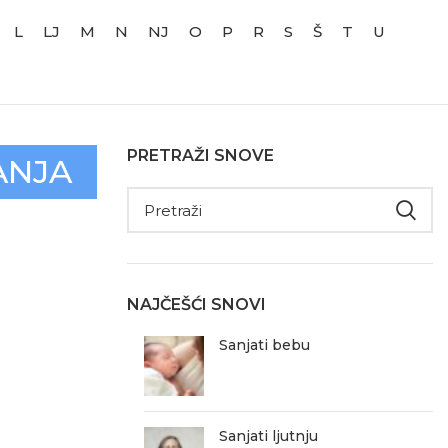
L
LJ
M
N
NJ
O
P
R
S
Š
T
U
PRETRAŽI SNOVE
ANJA
NAJČEŠĆI SNOVI
Sanjati bebu
Sanjati ljutnju