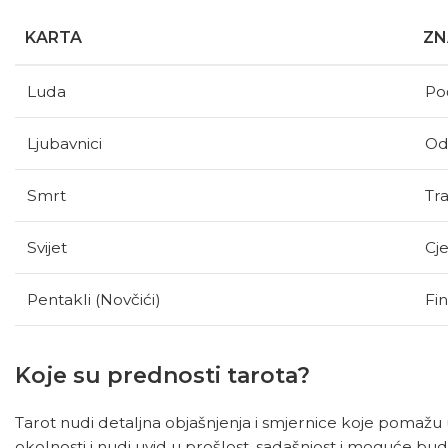
KARTA
ZN
Luda
Po
Ljubavnici
Od
Smrt
Tra
Svijet
Cje
Pentakli (Novčići)
Fin
Koje su prednosti tarota?
Tarot nudi detaljna objašnjenja i smjernice koje pomaž
okolnosti i nudi uvid u prošlost, sadašnjost i moguće budu