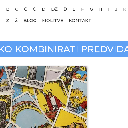
A
B
C
Č
Ć
D
DŽ
Đ
E
F
G
H
I
J
K
V
Z
Ž
BLOG
MOLITVE
KONTAKT
KO KOMBINIRATI PREDVIĐ