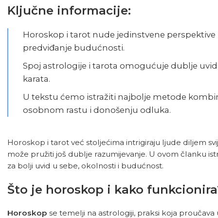
Ključne informacije:
Horoskop i tarot nude jedinstvene perspektive 
predviđanje budućnosti.
Spoj astrologije i tarota omogućuje dublje uvi
karata.
U tekstu ćemo istražiti najbolje metode kombi
osobnom rastu i donošenju odluka.
Horoskop
i tarot već stoljećima intrigiraju ljude diljem s
može pružiti još dublje razumijevanje. U ovom članku ist
za bolji uvid u sebe, okolnosti i budućnost.
Što je horoskop i kako funkcionira
Horoskop
se temelji na astrologiji, praksi koja proučava 