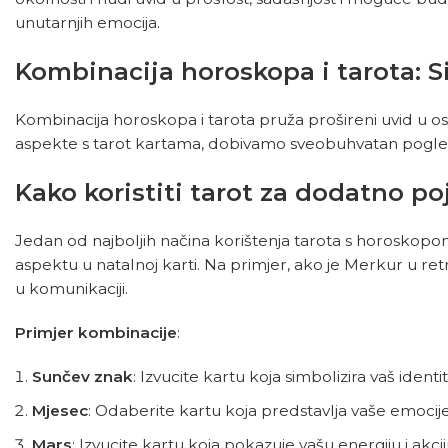
unutarnjih emocija.
Kombinacija horoskopa i tarota: S
Kombinacija horoskopa i tarota pruža prošireni uvid u os
aspekte s tarot kartama, dobivamo sveobuhvatan pogled 
Kako koristiti tarot za dodatno p
Jedan od najboljih načina korištenja tarota s horoskopom 
aspektu u natalnoj karti. Na primjer, ako je Merkur u r
u komunikaciji.
Primjer kombinacije
:
Sunčev znak
: Izvucite kartu koja simbolizira vaš identit
Mjesec
: Odaberite kartu koja predstavlja vaše emocije i
Mars
: Izvucite kartu koja pokazuje vašu energiju i akcij