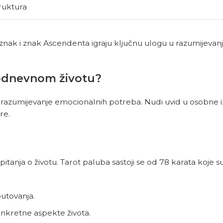
ruktura
nak i znak Ascendenta igraju ključnu ulogu u razumijevanj
odnevnom životu?
razumijevanje emocionalnih potreba. Nudi uvid u osobne i
re.
pitanja o životu. Tarot paluba sastoji se od 78 karata koje s
putovanja.
onkretne aspekte života.