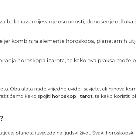
za bolje razumijevanje osobnosti, donošenje odluka i
de jer kombinira elemente horoskopa, planetarnih utje
niranja horoskopa i tarota, te kako ova praksa može
vijeta. Oba alata nude vrijedne uvide i savjete, ali njihova ko
ražit ćemo kako spojiti
horoskop i tarot
, te kako koristiti
?
utjecaj planeta i zvijezda na ljudski život. Svaki horoskopski