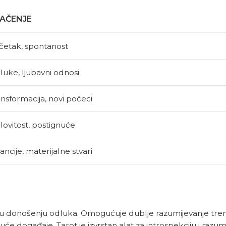
AČENJE
četak, spontanost
luke, ljubavni odnosi
nsformacija, novi počeci
lovitost, postignuće
ancije, materijalne stvari
u u donošenju odluka. Omogućuje dublje razumijevanje tre
će događaje. Tarot je izvrstan alat za introspekciju i razum