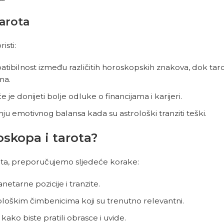
arota
isti:
patibilnost između različitih horoskopskih znakova, dok ta
ma.
e donijeti bolje odluke o financijama i karijeri.
u emotivnog balansa kada su astrološki tranziti teški.
oskopa i tarota?
rota, preporučujemo sljedeće korake:
netarne pozicije i tranzite.
rološkim čimbenicima koji su trenutno relevantni.
kako biste pratili obrasce i uvide.