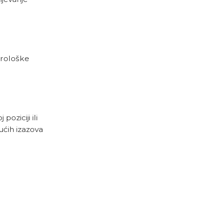
trološke
oziciji ili
ućih izazova