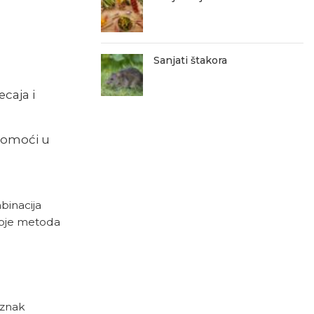
Sanjati štakora
caja i
 pomoći u
mbinacija
 obje metoda
 znak