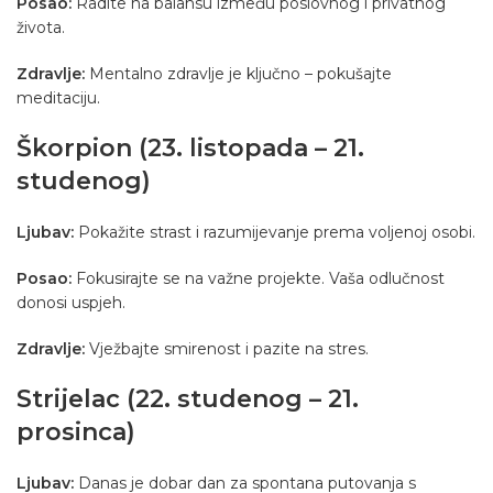
Posao:
Radite na balansu između poslovnog i privatnog
života.
Zdravlje:
Mentalno zdravlje je ključno – pokušajte
meditaciju.
Škorpion (23. listopada – 21.
studenog)
Ljubav:
Pokažite strast i razumijevanje prema voljenoj osobi.
Posao:
Fokusirajte se na važne projekte. Vaša odlučnost
donosi uspjeh.
Zdravlje:
Vježbajte smirenost i pazite na stres.
Strijelac (22. studenog – 21.
prosinca)
Ljubav:
Danas je dobar dan za spontana putovanja s