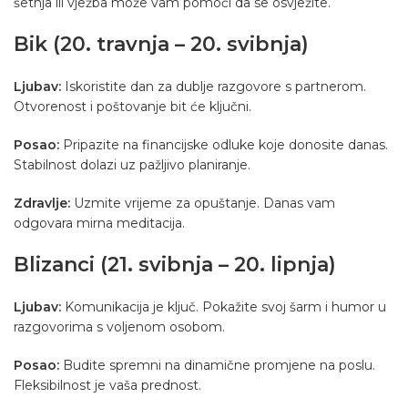
šetnja ili vježba može vam pomoći da se osvježite.
Bik (20. travnja – 20. svibnja)
Ljubav:
Iskoristite dan za dublje razgovore s partnerom.
Otvorenost i poštovanje bit će ključni.
Posao:
Pripazite na financijske odluke koje donosite danas.
Stabilnost dolazi uz pažljivo planiranje.
Zdravlje:
Uzmite vrijeme za opuštanje. Danas vam
odgovara mirna meditacija.
Blizanci (21. svibnja – 20. lipnja)
Ljubav:
Komunikacija je ključ. Pokažite svoj šarm i humor u
razgovorima s voljenom osobom.
Posao:
Budite spremni na dinamične promjene na poslu.
Fleksibilnost je vaša prednost.