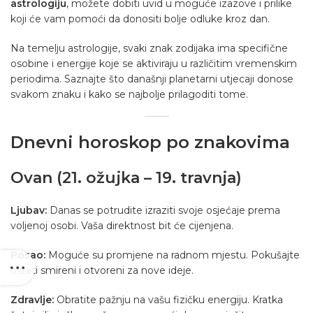
astrologiju
, možete dobiti uvid u moguće izazove i prilike
koji će vam pomoći da donositi bolje odluke kroz dan.
Na temelju astrologije, svaki znak zodijaka ima specifične
osobine i energije koje se aktiviraju u različitim vremenskim
periodima. Saznajte što današnji planetarni utjecaji donose
svakom znaku i kako se najbolje prilagoditi tome.
Dnevni horoskop po znakovima
Ovan (21. ožujka – 19. travnja)
Ljubav:
Danas se potrudite izraziti svoje osjećaje prema
voljenoj osobi. Vaša direktnost bit će cijenjena.
Posao:
Moguće su promjene na radnom mjestu. Pokušajte
ostati smireni i otvoreni za nove ideje.
Zdravlje:
Obratite pažnju na vašu fizičku energiju. Kratka