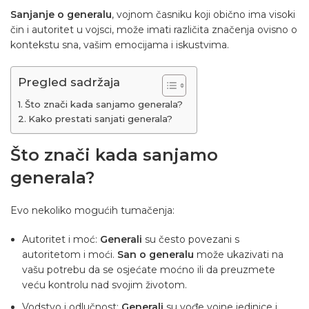
Sanjanje o generalu
, vojnom časniku koji obično ima visoki
čin i autoritet u vojsci, može imati različita značenja ovisno o
kontekstu sna, vašim emocijama i iskustvima.
Pregled sadržaja
Što znači kada sanjamo generala?
Kako prestati sanjati generala?
Što znači kada sanjamo
generala?
Evo nekoliko mogućih tumačenja:
Autoritet i moć:
Generali
su često povezani s
autoritetom i moći.
San o generalu
može ukazivati ​​na
vašu potrebu da se osjećate moćno ili da preuzmete
veću kontrolu nad svojim životom.
Vodstvo i odlučnost:
Generali
su vođe vojne jedinice i