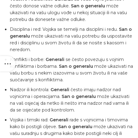
često donose važne odluke.
San o generalu
može
ukazivati ​​na vašu ulogu vođe u nekoj situaciji ili na vašu
potrebu da donesete važne odluke.
Disciplina i red: Vojska se temelji na disciplini i redu.
San o
generalu
može ukazivati ​​na vašu potrebu da uspostavite
red i disciplinu u svom životu ili da se nosite s kaosom i
neredom.
Konflikti i borbe:
Generali
se često povezuju s vojnim
konfliktima i borbama.
San o generalu
može ukazivati ​​na
vašu borbu s nekim izazovima u svom životu ili na vaše
suočavanje s konfliktima.
Nadzor ili kontrola:
Generali
često imaju nadzor nad
vojnicima i operacijama.
San o generalu
može ukazivati ​​
na vaš osjećaj da netko ili nešto ima nadzor nad vama ili
da se osjećate pod kontrolom.
Vojska i timski rad:
Generali
rade s vojnicima i timovima
kako bi postigli ciljeve.
San o generalu
može ukazivati ​​na
vašu suradnju s drugima kako biste postigli neki cilj ili