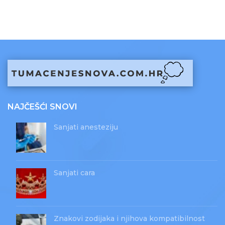
NAJČEŠĆI SNOVI
Sanjati anesteziju
Sanjati cara
Znakovi zodijaka i njihova kompatibilnost