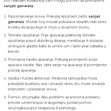
Evo nekoliko koraka koji vam mogu pomoći da prestanete
sanjati generala
:
Razumijevanje snova: Pokušaj razumjeti zašto
sanjaš
generala
. Možda tvoj mozak pokušava obraditi neki stres
ili neku situaciju koja te muči u stvarnom životu.
Tehnike opuštanja: Prije spavanja prakticiraj tehnike
opuštanja poput dubokog disanja, meditacije ili slušanja
umirujuće glazbe kako bi umirio um i tijelo prije odlaska u
krevet.
Promjena navika spavanja: Pokušaj promijeniti svoje
spavaće navike. Npr. idite ranije na spavanje ili promijenite
položaj spavanja.
Vježba i fizička aktivnost: Redovita tjelovježba može
poboljšati kvalitetu sna i smanjiti stres, što može smanjiti
intenzitet i učestalost snova.
Pomoć stručnjaka: Ako problemi sa snovima postanu
previše uznemirujući ili dugotrajni, potraži pomoć
stručnjaka poput terapeuta ili psihologa.