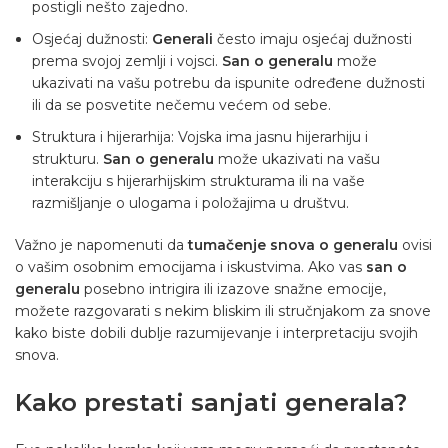
postigli nešto zajedno.
Osjećaj dužnosti:
Generali
često imaju osjećaj dužnosti
prema svojoj zemlji i vojsci.
San o generalu
može
ukazivati ​​na vašu potrebu da ispunite određene dužnosti
ili da se posvetite nečemu većem od sebe.
Struktura i hijerarhija: Vojska ima jasnu hijerarhiju i
strukturu.
San o generalu
može ukazivati ​​na vašu
interakciju s hijerarhijskim strukturama ili na vaše
razmišljanje o ulogama i položajima u društvu.
Važno je napomenuti da
tumačenje snova o generalu
ovisi
o vašim osobnim emocijama i iskustvima. Ako vas
san o
generalu
posebno intrigira ili izazove snažne emocije,
možete razgovarati s nekim bliskim ili stručnjakom za snove
kako biste dobili dublje razumijevanje i interpretaciju svojih
snova.
Kako prestati sanjati generala?