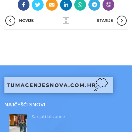
NOVIJE
STARIJE
NAJČEŠĆI SNOVI
Sanjati blizance