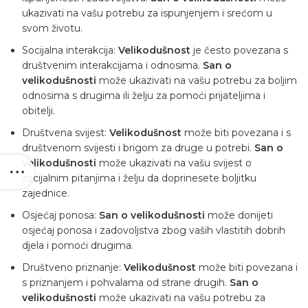
ukazivati ​​na vašu potrebu za ispunjenjem i srećom u
svom životu.
Socijalna interakcija:
Velikodušnost
je često povezana s
društvenim interakcijama i odnosima.
San o
velikodušnosti
može ukazivati ​​na vašu potrebu za boljim
odnosima s drugima ili želju za pomoći prijateljima i
obitelji.
Društvena svijest:
Velikodušnost
može biti povezana i s
društvenom svijesti i brigom za druge u potrebi.
San o
velikodušnosti
može ukazivati ​​na vašu svijest o
socijalnim pitanjima i želju da doprinesete boljitku
zajednice.
Osjećaj ponosa:
San o velikodušnosti
može donijeti
osjećaj ponosa i zadovoljstva zbog vaših vlastitih dobrih
djela i pomoći drugima.
Društveno priznanje:
Velikodušnost
može biti povezana i
s priznanjem i pohvalama od strane drugih.
San o
velikodušnosti
može ukazivati ​​na vašu potrebu za