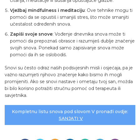
čitanja, meditacije ili slušanja opuštajuće glazbe.
Vježbaj mindfulness i meditaciju
: Ove tehnike mogu ti
pomoći da se opustiš i smanjiš stres, što može smanjiti
učestalost određenih snova.
Zapiši svoje snove
: Vođenje dnevnika snova može ti
pomoći da prepoznaš obrasce i razumiješ dublje značenje
svojih snova. Ponekad samo zapisivanje snova može
pomoći da ih se oslobodiš.
Snovi su često odraz naših podsvjesnih misli i osjećaja, pa je
važno razumjeti njihovo značenje kako bismo ih mogli
promijeniti. Ako se snovi nastave i ometaju tvoj san, možda
bi bilo korisno potražiti stručnu pomoć od terapeuta ili
savjetnika.
Kompletnu listu snova pod slovom V pronađi ovdje:
SANJATI V