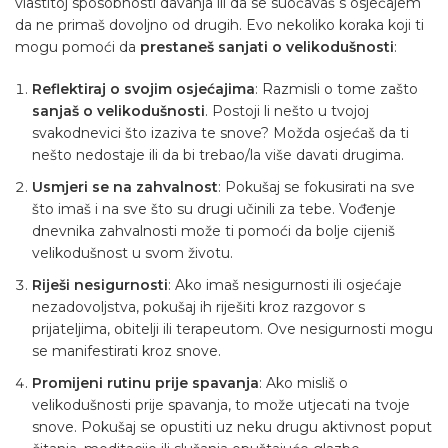
vlastitoj sposobnosti davanja ili da se suočavaš s osjećajem
da ne primaš dovoljno od drugih. Evo nekoliko koraka koji ti
mogu pomoći da
prestaneš sanjati o velikodušnosti
:
Reflektiraj o svojim osjećajima
: Razmisli o tome zašto
sanjaš o velikodušnosti
. Postoji li nešto u tvojoj
svakodnevici što izaziva te snove? Možda osjećaš da ti
nešto nedostaje ili da bi trebao/la više davati drugima.
Usmjeri se na zahvalnost
: Pokušaj se fokusirati na sve
što imaš i na sve što su drugi učinili za tebe. Vođenje
dnevnika zahvalnosti može ti pomoći da bolje cijeniš
velikodušnost u svom životu.
Riješi nesigurnosti
: Ako imaš nesigurnosti ili osjećaje
nezadovoljstva, pokušaj ih riješiti kroz razgovor s
prijateljima, obitelji ili terapeutom. Ove nesigurnosti mogu
se manifestirati kroz snove.
Promijeni rutinu prije spavanja
: Ako misliš o
velikodušnosti prije spavanja, to može utjecati na tvoje
snove. Pokušaj se opustiti uz neku drugu aktivnost poput