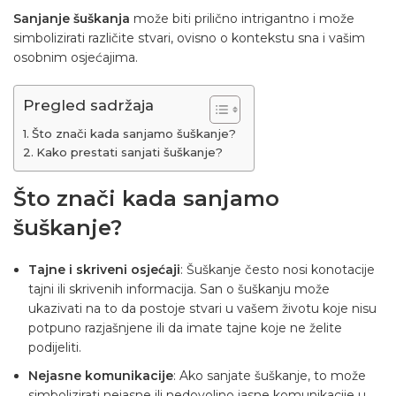
Sanjanje šuškanja
može biti prilično intrigantno i može
simbolizirati različite stvari, ovisno o kontekstu sna i vašim
osobnim osjećajima.
Pregled sadržaja
Što znači kada sanjamo šuškanje?
Kako prestati sanjati šuškanje?
Što znači kada sanjamo
šuškanje?
Tajne i skriveni osjećaji
: Šuškanje često nosi konotacije
tajni ili skrivenih informacija. San o šuškanju može
ukazivati na to da postoje stvari u vašem životu koje nisu
potpuno razjašnjene ili da imate tajne koje ne želite
podijeliti.
Nejasne komunikacije
: Ako sanjate šuškanje, to može
simbolizirati nejasne ili nedovoljno jasne komunikacije u