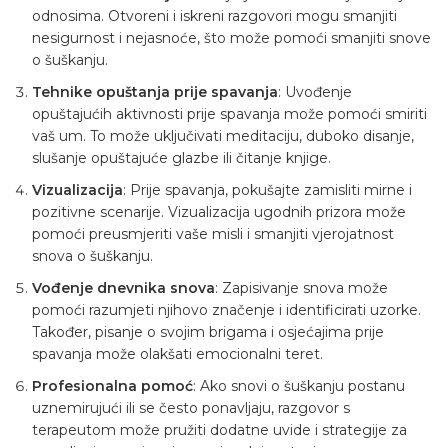
odnosima. Otvoreni i iskreni razgovori mogu smanjiti
nesigurnost i nejasnoće, što može pomoći smanjiti snove
o šuškanju.
Tehnike opuštanja prije spavanja
: Uvođenje
opuštajućih aktivnosti prije spavanja može pomoći smiriti
vaš um. To može uključivati meditaciju, duboko disanje,
slušanje opuštajuće glazbe ili čitanje knjige.
Vizualizacija
: Prije spavanja, pokušajte zamisliti mirne i
pozitivne scenarije. Vizualizacija ugodnih prizora može
pomoći preusmjeriti vaše misli i smanjiti vjerojatnost
snova o šuškanju.
Vođenje dnevnika snova
: Zapisivanje snova može
pomoći razumjeti njihovo značenje i identificirati uzorke.
Također, pisanje o svojim brigama i osjećajima prije
spavanja može olakšati emocionalni teret.
Profesionalna pomoć
: Ako snovi o šuškanju postanu
uznemirujući ili se često ponavljaju, razgovor s
terapeutom može pružiti dodatne uvide i strategije za