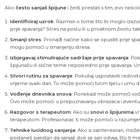
Ako
često sanjaš špijune
i želiš prestati s tim, evo neko
Identificiraj uzrok
: Razmisli o tome što bi moglo izazvati
prije spavanja? Stres na poslu ili u privatnom životu t
Smanji stres
: Pronađi načine kako se opustiti prije sp
mogu pomoći u smanjenju stresa.
Izbjegavaj stimulirajuće sadržaje prije spavanja
: Pok
špijunažu ili slične teme neposredno prije spavanja. Umj
Stvori rutinu za spavanje
: Pokušaj uspostaviti redovit
vrijeme svaki dan. To može pomoći tvom tijelu i umu d
Vođenje dnevnika snova
: Ponekad može pomoći vođen
Ovo može pomoći u prepoznavanju obrazaca i eventualn
Razgovor s terapeutom
: Ako su
snovi o špijunima
vr
terapeutom. Profesionalac ti može pomoći u razumijev
Tehnike lucidnog sanjanja
: Ako si zainteresiran, može
postaneš svjestan da sanjaš dok se san odvija, što ti 