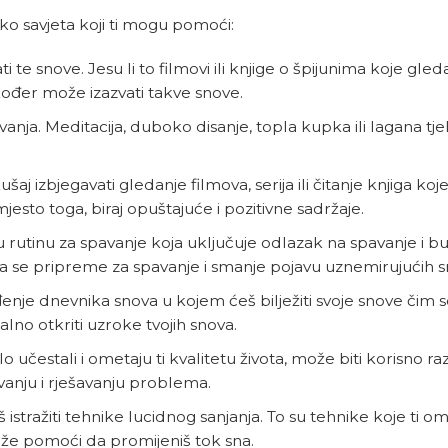
liko savjeta koji ti mogu pomoći:
 te snove. Jesu li to filmovi ili knjige o špijunima koje gledaš
akođer može izazvati takve snove.
avanja. Meditacija, duboko disanje, topla kupka ili lagana tj
ušaj izbjegavati gledanje filmova, serija ili čitanje knjiga koj
esto toga, biraj opuštajuće i pozitivne sadržaje.
u rutinu za spavanje koja uključuje odlazak na spavanje i bu
a se pripreme za spavanje i smanje pojavu uznemirujućih s
je dnevnika snova u kojem ćeš bilježiti svoje snove čim s
o otkriti uzroke tvojih snova.
lo učestali i ometaju ti kvalitetu života, može biti korisno ra
anju i rješavanju problema.
š istražiti tehnike lucidnog sanjanja. To su tehnike koje ti 
može pomoći da promijeniš tok sna.