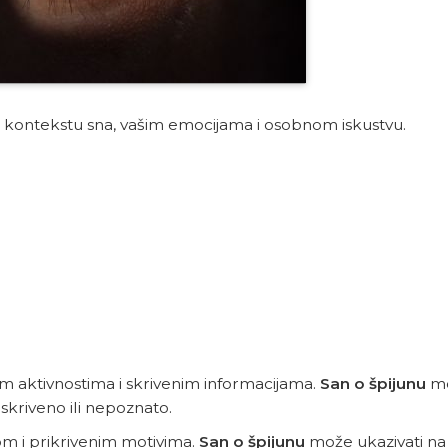
o kontekstu sna, vašim emocijama i osobnom iskustvu.
im aktivnostima i skrivenim informacijama.
San o špijunu
mo
e skriveno ili nepoznato.
om i prikrivenim motivima.
San o špijunu
može ukazivati ​​na