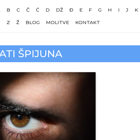
A
B
C
Č
Ć
D
DŽ
Đ
E
F
G
H
I
J
K
V
Z
Ž
BLOG
MOLITVE
KONTAKT
ATI ŠPIJUNA