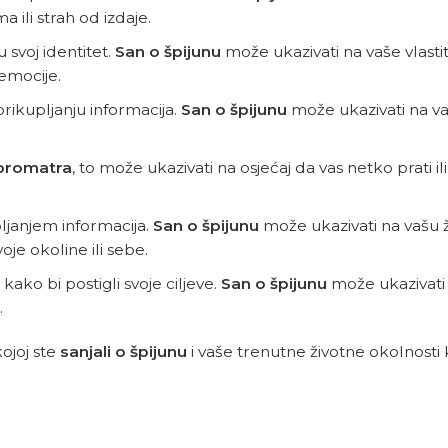
ili strah od izdaje.
u svoj identitet.
San o špijunu
može ukazivati ​​na vaše vlasti
 emocije.
rikupljanju informacija.
San o špijunu
može ukazivati ​​na 
i promatra
, to može ukazivati ​​na osjećaj da vas netko prati il
ljanjem informacija.
San o špijunu
može ukazivati ​​na vašu 
oje okoline ili sebe.
i kako bi postigli svoje ciljeve.
San o špijunu
može ukazivati ​
.
kojoj ste
sanjali o špijunu
i vaše trenutne životne okolnosti 