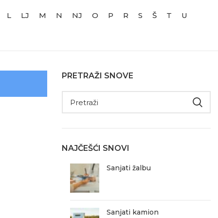
L
LJ
M
N
NJ
O
P
R
S
Š
T
U
PRETRAŽI SNOVE
NAJČEŠĆI SNOVI
Sanjati žalbu
Sanjati kamion