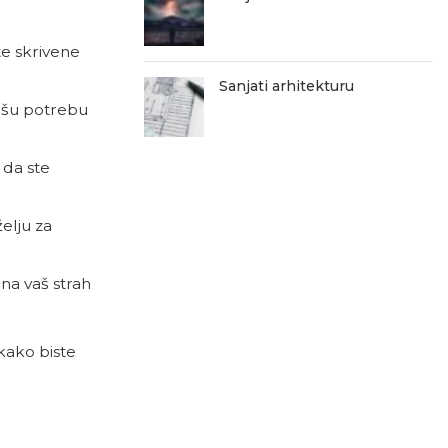
te skrivene
Sanjati arhitekturu
vašu potrebu
i da ste
želju za
​na vaš strah
kako biste