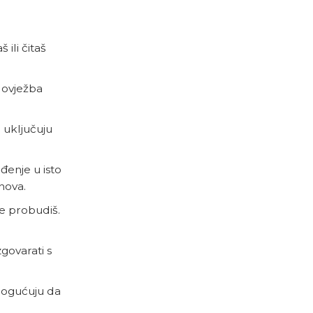
 ili čitaš
elovježba
e uključuju
đenje u isto
nova.
e probudiš.
zgovarati s
omogućuju da