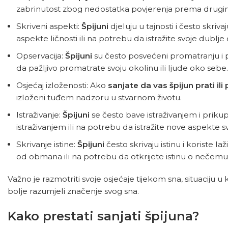
zabrinutost zbog nedostatka povjerenja prema drugima 
Skriveni aspekti:
Špijuni
djeluju u tajnosti i često skrivaj
aspekte ličnosti ili na potrebu da istražite svoje dublje
Opservacija:
Špijuni
su često posvećeni promatranju i p
da pažljivo promatrate svoju okolinu ili ljude oko sebe.
Osjećaj izloženosti: Ako
sanjate da vas špijun prati il
izloženi tuđem nadzoru u stvarnom životu.
Istraživanje:
Špijuni
se često bave istraživanjem i prikup
istraživanjem ili na potrebu da istražite nove aspekte sv
Skrivanje istine:
Špijuni
često skrivaju istinu i koriste laž
od obmana ili na potrebu da otkrijete istinu o nečemu
Važno je razmotriti svoje osjećaje tijekom sna, situaciju u 
bolje razumjeli značenje svog sna.
Kako prestati sanjati špijuna?