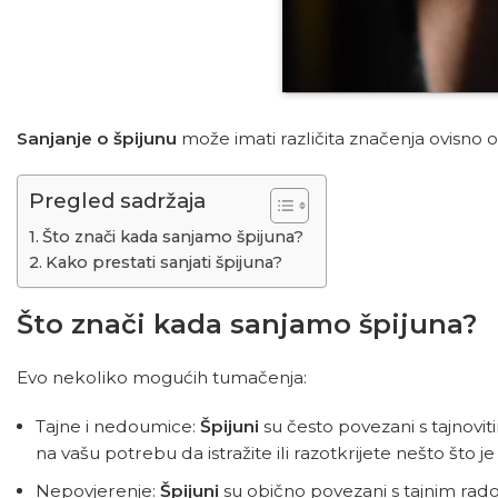
Sanjanje o špijunu
može imati različita značenja ovisno 
Pregled sadržaja
Što znači kada sanjamo špijuna?
Kako prestati sanjati špijuna?
Što znači kada sanjamo špijuna?
Evo nekoliko mogućih tumačenja:
Tajne i nedoumice:
Špijuni
su često povezani s tajnovit
​​na vašu potrebu da istražite ili razotkrijete nešto što j
Nepovjerenje:
Špijuni
su obično povezani s tajnim rad