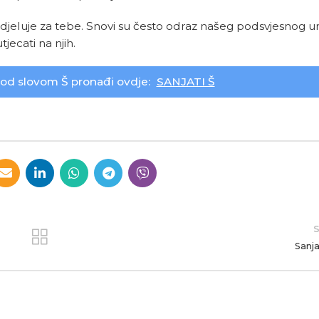
lje djeluje za tebe. Snovi su često odraz našeg podsvjesnog 
jecati na njih.
pod slovom Š pronađi ovdje:
SANJATI Š
S
Sanja