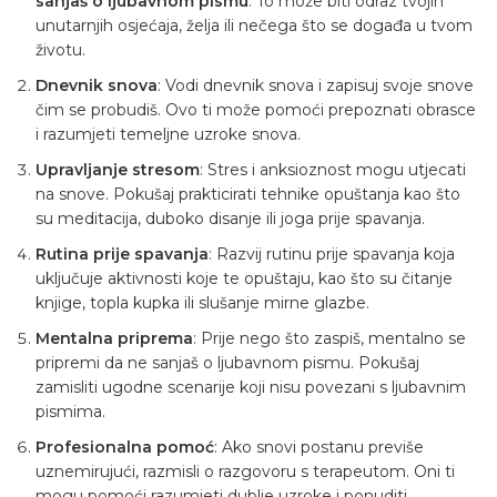
sanjaš o ljubavnom pismu
. To može biti odraz tvojih
unutarnjih osjećaja, želja ili nečega što se događa u tvom
životu.
Dnevnik snova
: Vodi dnevnik snova i zapisuj svoje snove
čim se probudiš. Ovo ti može pomoći prepoznati obrasce
i razumjeti temeljne uzroke snova.
Upravljanje stresom
: Stres i anksioznost mogu utjecati
na snove. Pokušaj prakticirati tehnike opuštanja kao što
su meditacija, duboko disanje ili joga prije spavanja.
Rutina prije spavanja
: Razvij rutinu prije spavanja koja
uključuje aktivnosti koje te opuštaju, kao što su čitanje
knjige, topla kupka ili slušanje mirne glazbe.
Mentalna priprema
: Prije nego što zaspiš, mentalno se
pripremi da ne sanjaš o ljubavnom pismu. Pokušaj
zamisliti ugodne scenarije koji nisu povezani s ljubavnim
pismima.
Profesionalna pomoć
: Ako snovi postanu previše
uznemirujući, razmisli o razgovoru s terapeutom. Oni ti
mogu pomoći razumjeti dublje uzroke i ponuditi