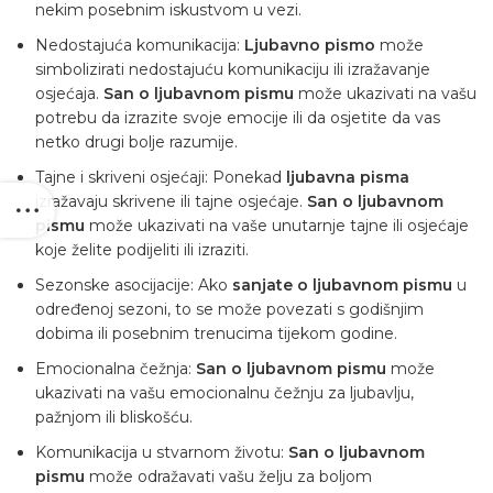
nekim posebnim iskustvom u vezi.
Nedostajuća komunikacija:
Ljubavno pismo
može
simbolizirati nedostajuću komunikaciju ili izražavanje
osjećaja.
San o ljubavnom pismu
može ukazivati ​​na vašu
potrebu da izrazite svoje emocije ili da osjetite da vas
netko drugi bolje razumije.
Tajne i skriveni osjećaji: Ponekad
ljubavna pisma
izražavaju skrivene ili tajne osjećaje.
San o ljubavnom
pismu
može ukazivati ​​na vaše unutarnje tajne ili osjećaje
koje želite podijeliti ili izraziti.
Sezonske asocijacije: Ako
sanjate o ljubavnom pismu
u
određenoj sezoni, to se može povezati s godišnjim
dobima ili posebnim trenucima tijekom godine.
Emocionalna čežnja:
San o ljubavnom pismu
može
ukazivati ​​na vašu emocionalnu čežnju za ljubavlju,
pažnjom ili bliskošću.
Komunikacija u stvarnom životu:
San o ljubavnom
pismu
može odražavati vašu želju za boljom