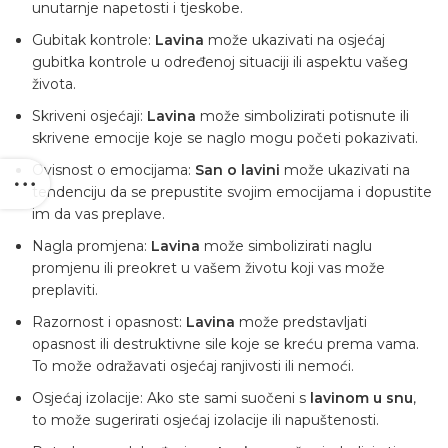
unutarnje napetosti i tjeskobe.
Gubitak kontrole:
Lavina
može ukazivati ​​na osjećaj
gubitka kontrole u određenoj situaciji ili aspektu vašeg
života.
Skriveni osjećaji:
Lavina
može simbolizirati potisnute ili
skrivene emocije koje se naglo mogu početi pokazivati.
Ovisnost o emocijama:
San o lavini
može ukazivati ​​na
tendenciju da se prepustite svojim emocijama i dopustite
im da vas preplave.
Nagla promjena:
Lavina
može simbolizirati naglu
promjenu ili preokret u vašem životu koji vas može
preplaviti.
Razornost i opasnost:
Lavina
može predstavljati
opasnost ili destruktivne sile koje se kreću prema vama.
To može odražavati osjećaj ranjivosti ili nemoći.
Osjećaj izolacije: Ako ste sami suočeni s
lavinom u snu
,
to može sugerirati osjećaj izolacije ili napuštenosti.