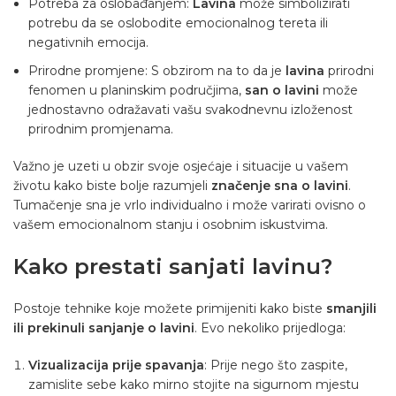
Potreba za oslobađanjem:
Lavina
može simbolizirati
potrebu da se oslobodite emocionalnog tereta ili
negativnih emocija.
Prirodne promjene: S obzirom na to da je
lavina
prirodni
fenomen u planinskim područjima,
san o lavini
može
jednostavno odražavati vašu svakodnevnu izloženost
prirodnim promjenama.
Važno je uzeti u obzir svoje osjećaje i situacije u vašem
životu kako biste bolje razumjeli
značenje sna o lavini
.
Tumačenje sna je vrlo individualno i može varirati ovisno o
vašem emocionalnom stanju i osobnim iskustvima.
Kako prestati sanjati lavinu?
Postoje tehnike koje možete primijeniti kako biste
smanjili
ili prekinuli sanjanje o lavini
. Evo nekoliko prijedloga:
Vizualizacija prije spavanja
: Prije nego što zaspite,
zamislite sebe kako mirno stojite na sigurnom mjestu