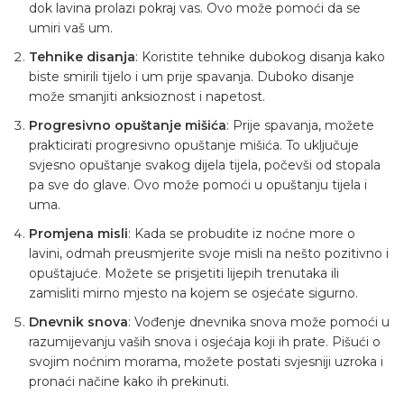
dok lavina prolazi pokraj vas. Ovo može pomoći da se
umiri vaš um.
Tehnike disanja
: Koristite tehnike dubokog disanja kako
biste smirili tijelo i um prije spavanja. Duboko disanje
može smanjiti anksioznost i napetost.
Progresivno opuštanje mišića
: Prije spavanja, možete
prakticirati progresivno opuštanje mišića. To uključuje
svjesno opuštanje svakog dijela tijela, počevši od stopala
pa sve do glave. Ovo može pomoći u opuštanju tijela i
uma.
Promjena misli
: Kada se probudite iz noćne more o
lavini, odmah preusmjerite svoje misli na nešto pozitivno i
opuštajuće. Možete se prisjetiti lijepih trenutaka ili
zamisliti mirno mjesto na kojem se osjećate sigurno.
Dnevnik snova
: Vođenje dnevnika snova može pomoći u
razumijevanju vaših snova i osjećaja koji ih prate. Pišući o
svojim noćnim morama, možete postati svjesniji uzroka i
pronaći načine kako ih prekinuti.