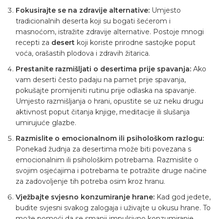
Fokusirajte se na zdravije alternative:
Umjesto
tradicionalnih deserta koji su bogati šećerom i
masnoćom, istražite zdravije alternative. Postoje mnogi
recepti za
desert
koji koriste prirodne sastojke poput
voća, orašastih plodova i zdravih žitarica.
Prestanite razmišljati o desertima prije spavanja:
Ako
vam deserti često padaju na pamet prije spavanja,
pokušajte promijeniti rutinu prije odlaska na spavanje.
Umjesto razmišljanja o hrani, opustite se uz neku drugu
aktivnost poput čitanja knjige, meditacije ili slušanja
umirujuće glazbe.
Razmislite o emocionalnom ili psihološkom razlogu:
Ponekad žudnja za desertima može biti povezana s
emocionalnim ili psihološkim potrebama. Razmislite o
svojim osjećajima i potrebama te potražite druge načine
za zadovoljenje tih potreba osim kroz hranu.
Vježbajte svjesno konzumiranje hrane:
Kad god jedete,
budite svjesni svakog zalogaja i uživajte u okusu hrane. To
može pomoći da se smanji impulsivno konzumiranje