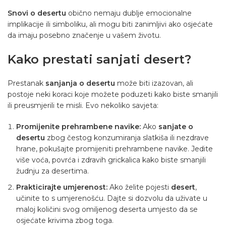
Snovi o desertu
obično nemaju dublje emocionalne
implikacije ili simboliku, ali mogu biti zanimljivi ako osjećate
da imaju posebno značenje u vašem životu.
Kako prestati sanjati desert?
Prestanak
sanjanja o desertu
može biti izazovan, ali
postoje neki koraci koje možete poduzeti kako biste smanjili
ili preusmjerili te misli. Evo nekoliko savjeta:
Promijenite prehrambene navike:
Ako
sanjate o
desertu
zbog čestog konzumiranja slatkiša ili nezdrave
hrane, pokušajte promijeniti prehrambene navike. Jedite
više voća, povrća i zdravih grickalica kako biste smanjili
žudnju za desertima.
Prakticirajte umjerenost:
Ako želite pojesti
desert
,
učinite to s umjerenošću. Dajte si dozvolu da uživate u
maloj količini svog omiljenog deserta umjesto da se
osjećate krivima zbog toga.