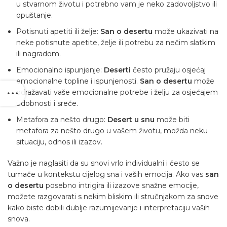
u stvarnom životu i potrebno vam je neko zadovoljstvo ili
opuštanje.
Potisnuti apetiti ili želje:
San o desertu
može ukazivati ​​na
neke potisnute apetite, želje ili potrebu za nečim slatkim
ili nagradom.
Emocionalno ispunjenje:
Deserti
često pružaju osjećaj
emocionalne topline i ispunjenosti.
San o desertu
može
odražavati vaše emocionalne potrebe i želju za osjećajem
udobnosti i sreće.
Metafora za nešto drugo:
Desert u snu
može biti
metafora za nešto drugo u vašem životu, možda neku
situaciju, odnos ili izazov.
Važno je naglasiti da su snovi vrlo individualni i često se
tumače u kontekstu cijelog sna i vaših emocija. Ako vas
san
o desertu
posebno intrigira ili izazove snažne emocije,
možete razgovarati s nekim bliskim ili stručnjakom za snove
kako biste dobili dublje razumijevanje i interpretaciju vaših
snova.