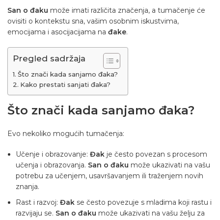
San o đaku
može imati različita značenja, a tumačenje će
ovisiti o kontekstu sna, vašim osobnim iskustvima,
emocijama i asocijacijama na
đake
.
Pregled sadržaja
Što znači kada sanjamo đaka?
Kako prestati sanjati đaka?
Što znači kada sanjamo đaka?
Evo nekoliko mogućih tumačenja:
Učenje i obrazovanje:
Đak
je često povezan s procesom
učenja i obrazovanja.
San o đaku
može ukazivati ​​na vašu
potrebu za učenjem, usavršavanjem ili traženjem novih
znanja.
Rast i razvoj:
Đak
se često povezuje s mladima koji rastu i
razvijaju se.
San o đaku
može ukazivati ​​na vašu želju za