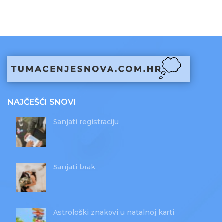
NAJČEŠĆI SNOVI
Sanjati registraciju
Sanjati brak
Astrološki znakovi u natalnoj karti