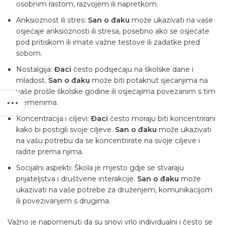
osobnim rastom, razvojem ili napretkom.
Anksioznost ili stres:
San o đaku
može ukazivati ​​na vaše
osjećaje anksioznosti ili stresa, posebno ako se osjećate
pod pritiskom ili imate važne testove ili zadatke pred
sobom.
Nostalgija:
Đaci
često podsjećaju na školske dane i
mladost.
San o đaku
može biti potaknut sjećanjima na
vaše prošle školske godine ili osjećajima povezanim s tim
vremenima.
Koncentracija i ciljevi:
Đaci
često moraju biti koncentrirani
kako bi postigli svoje ciljeve.
San o đaku
može ukazivati ​​
na vašu potrebu da se koncentrirate na svoje ciljeve i
radite prema njima.
Socijalni aspekti: Škola je mjesto gdje se stvaraju
prijateljstva i društvene interakcije.
San o đaku
može
ukazivati ​​na vaše potrebe za druženjem, komunikacijom
ili povezivanjem s drugima.
Važno je napomenuti da su snovi vrlo individualni i često se