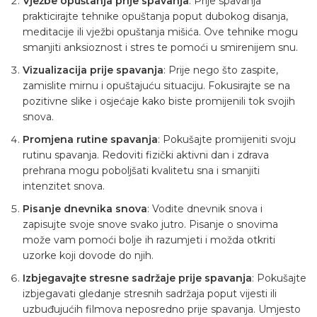
Vježbe opuštanja prije spavanja
: Prije spavanja
prakticirajte tehnike opuštanja poput dubokog disanja,
meditacije ili vježbi opuštanja mišića. Ove tehnike mogu
smanjiti anksioznost i stres te pomoći u smirenijem snu.
Vizualizacija prije spavanja
: Prije nego što zaspite,
zamislite mirnu i opuštajuću situaciju. Fokusirajte se na
pozitivne slike i osjećaje kako biste promijenili tok svojih
snova.
Promjena rutine spavanja
: Pokušajte promijeniti svoju
rutinu spavanja. Redoviti fizički aktivni dan i zdrava
prehrana mogu poboljšati kvalitetu sna i smanjiti
intenzitet snova.
Pisanje dnevnika snova
: Vodite dnevnik snova i
zapisujte svoje snove svako jutro. Pisanje o snovima
može vam pomoći bolje ih razumjeti i možda otkriti
uzorke koji dovode do njih.
Izbjegavajte stresne sadržaje prije spavanja
: Pokušajte
izbjegavati gledanje stresnih sadržaja poput vijesti ili
uzbuđujućih filmova neposredno prije spavanja. Umjesto