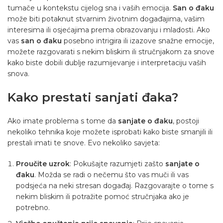
tumače u kontekstu cijelog sna i vaših emocija.
San o đaku
može biti potaknut stvarnim životnim događajima, vašim
interesima ili osjećajima prema obrazovanju i mladosti. Ako
vas
san o đaku
posebno intrigira ili izazove snažne emocije,
možete razgovarati s nekim bliskim ili stručnjakom za snove
kako biste dobili dublje razumijevanje i interpretaciju vaših
snova.
Kako prestati sanjati đaka?
Ako imate problema s tome da
sanjate o đaku
, postoji
nekoliko tehnika koje možete isprobati kako biste smanjili ili
prestali imati te snove. Evo nekoliko savjeta:
Proučite uzrok
: Pokušajte razumjeti zašto
sanjate o
đaku
. Možda se radi o nečemu što vas muči ili vas
podsjeća na neki stresan događaj. Razgovarajte o tome s
nekim bliskim ili potražite pomoć stručnjaka ako je
potrebno.