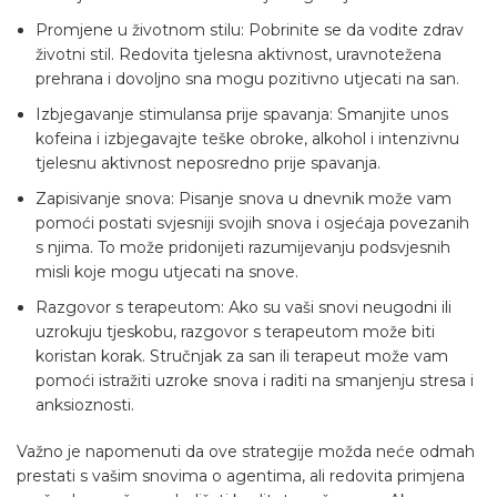
Promjene u životnom stilu: Pobrinite se da vodite zdrav
životni stil. Redovita tjelesna aktivnost, uravnotežena
prehrana i dovoljno sna mogu pozitivno utjecati na san.
Izbjegavanje stimulansa prije spavanja: Smanjite unos
kofeina i izbjegavajte teške obroke, alkohol i intenzivnu
tjelesnu aktivnost neposredno prije spavanja.
Zapisivanje snova: Pisanje snova u dnevnik može vam
pomoći postati svjesniji svojih snova i osjećaja povezanih
s njima. To može pridonijeti razumijevanju podsvjesnih
misli koje mogu utjecati na snove.
Razgovor s terapeutom: Ako su vaši snovi neugodni ili
uzrokuju tjeskobu, razgovor s terapeutom može biti
koristan korak. Stručnjak za san ili terapeut može vam
pomoći istražiti uzroke snova i raditi na smanjenju stresa i
anksioznosti.
Važno je napomenuti da ove strategije možda neće odmah
prestati s vašim snovima o agentima, ali redovita primjena