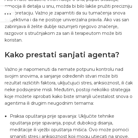
emocija ili detalja u snu, možda bi bilo lakše pružiti precizniju
interpretaciju. Važno je zapamtiti da su tumačenja snova
subjektivna i da ne postoje univerzalna pravila. Ako vas san
zabrinjava ili želite dublje razumjeti njegovo značenje,
razgovor s stručnjakom za san ili terapeutom može biti
koristan.
Kako prestati sanjati agenta?
Važno je napomenuti da nemate potpunu kontrolu nad
svojim snovima, a sanjanje određenih stvari može biti
rezultat različitih faktora, uključujući stres, anksioznost, ili čak
neke podsvjesne misli. Međutim, postoji nekoliko strategija
koje možete isprobati kako biste smanjili učestalost snova o
agentima ili drugim neugodnim temama:
Praksa opuštanja prije spavanja: Uključite tehnike
opuštanja prije spavanja, poput dubokog disanja,
meditacije ili vježbi opuštanja mišića. Ovo može pomoći
smanjiti stres i anksioznost koji mogu utjecati na snove.