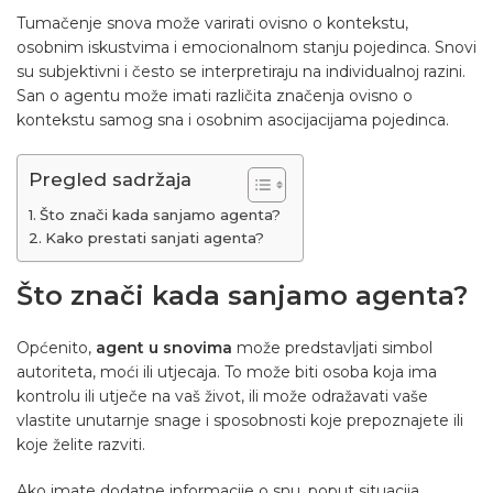
Tumačenje snova može varirati ovisno o kontekstu,
osobnim iskustvima i emocionalnom stanju pojedinca. Snovi
su subjektivni i često se interpretiraju na individualnoj razini.
San o agentu može imati različita značenja ovisno o
kontekstu samog sna i osobnim asocijacijama pojedinca.
Pregled sadržaja
Što znači kada sanjamo agenta?
Kako prestati sanjati agenta?
Što znači kada sanjamo agenta?
Općenito,
agent u snovima
može predstavljati simbol
autoriteta, moći ili utjecaja. To može biti osoba koja ima
kontrolu ili utječe na vaš život, ili može odražavati vaše
vlastite unutarnje snage i sposobnosti koje prepoznajete ili
koje želite razviti.
Ako imate dodatne informacije o snu, poput situacija,