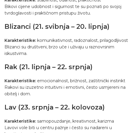
Karakteristike:
stabilnost, odanost, praktičnost
Bikovi cijene udobnost i sigurnost te su poznati po svojoj
tvrdoglavosti i praktičnom pristupu životu.
Blizanci (21. svibnja – 20. lipnja)
Karakteristike:
komunikativnost, radoznalost, prilagodljivost
Blizanci su društveni, brzo uče i uživaju u raznovrsnim
iskustvima.
Rak (21. lipnja – 22. srpnja)
Karakteristike:
emocionalnost, brižnost, zaštitnički instinkt
Rakovi su izuzetno intuitivni i emotivni, često usmjereni na
obitelj i dom.
Lav (23. srpnja – 22. kolovoza)
Karakteristike:
samopouzdanje, kreativnost, karizma
Lavovi vole biti u centru pažnje i često su nadareni u