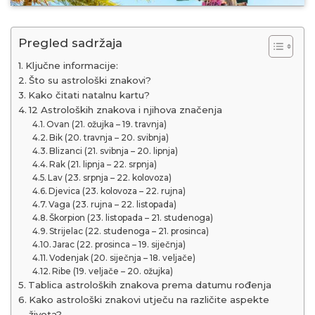
Pregled sadržaja
Ključne informacije:
Što su astrološki znakovi?
Kako čitati natalnu kartu?
12 Astroloških znakova i njihova značenja
Ovan (21. ožujka – 19. travnja)
Bik (20. travnja – 20. svibnja)
Blizanci (21. svibnja – 20. lipnja)
Rak (21. lipnja – 22. srpnja)
Lav (23. srpnja – 22. kolovoza)
Djevica (23. kolovoza – 22. rujna)
Vaga (23. rujna – 22. listopada)
Škorpion (23. listopada – 21. studenoga)
Strijelac (22. studenoga – 21. prosinca)
Jarac (22. prosinca – 19. siječnja)
Vodenjak (20. siječnja – 18. veljače)
Ribe (19. veljače – 20. ožujka)
Tablica astroloških znakova prema datumu rođenja
Kako astrološki znakovi utječu na različite aspekte
života?